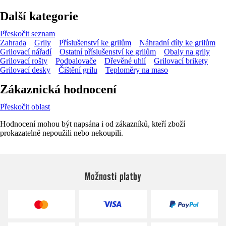
Další kategorie
Přeskočit seznam
Zahrada
Grily
Příslušenství ke grilům
Náhradní díly ke grilům
Grilovací nářadí
Ostatní příslušenství ke grilům
Obaly na grily
Grilovací rošty
Podpalovače
Dřevěné uhlí
Grilovací brikety
Grilovací desky
Čištění grilu
Teploměry na maso
Zákaznická hodnocení
Přeskočit oblast
Hodnocení mohou být napsána i od zákazníků, kteří zboží
prokazatelně nepoužili nebo nekoupili.
Možnosti platby