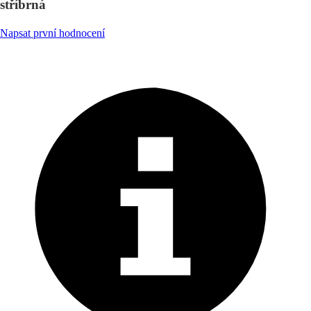
stříbrná
Napsat první hodnocení