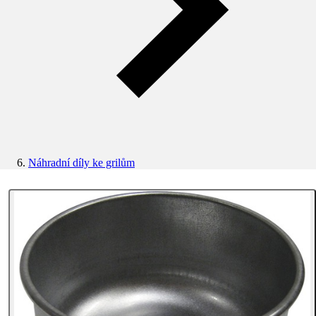
Náhradní díly ke grilům