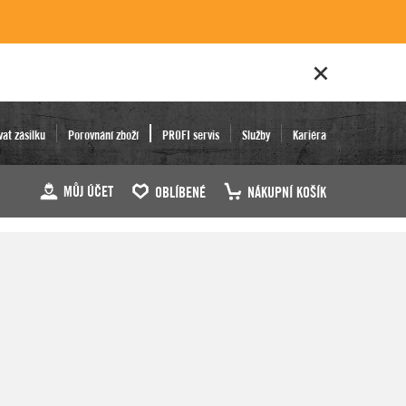
vat zásilku
Porovnání zboží
PROFI servis
Služby
Kariéra
MŮJ ÚČET
OBLÍBENÉ
NÁKUPNÍ KOŠÍK