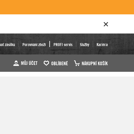
vat zásilku
Porovnání zboží
PROFI servis
Služby
Kariéra
MŮJ ÚČET
OBLÍBENÉ
NÁKUPNÍ KOŠÍK