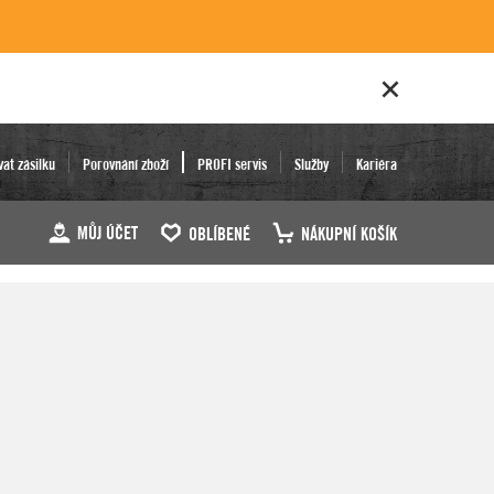
vat zásilku
Porovnání zboží
PROFI servis
Služby
Kariéra
MŮJ ÚČET
OBLÍBENÉ
NÁKUPNÍ KOŠÍK