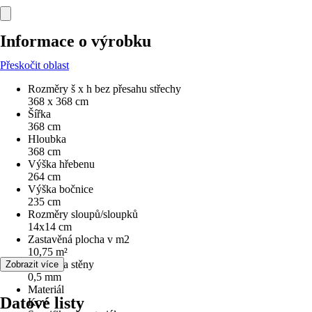
Informace o výrobku
Přeskočit oblast
Rozměry š x h bez přesahu střechy
368 x 368 cm
Šířka
368 cm
Hloubka
368 cm
Výška hřebenu
264 cm
Výška bočnice
235 cm
Rozměry sloupů/sloupků
14x14 cm
Zastavěná plocha v m2
10,75 m²
Tloušťka stěny
Zobrazit více
0,5 mm
Materiál
Datové listy
Kov