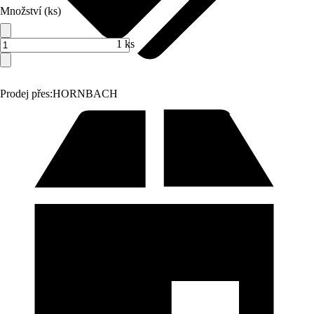
Množství (ks)
1 ks
Prodej přes:
HORNBACH