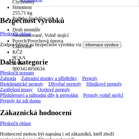
Čtyřhranný
Hmotnost
255,71 kg
Potřeba šindelů v m²
Bezpečnost výrobků
0
Druh montáže
Přeskočit oblast
Nesmontované, Volně stojící
Povrch/Povrchová úprava
Zodpovědnost za bezpečnost výrobku viz
.
informace výrobce
Lakované
KČZ
9CAA
Další kategorie
EAN
9003414950634
Přeskočit seznam
Zahrada
Zahradní domky a přístřešky
Pergoly
Bioklimatické pergoly
Dřevěné pergoly
Hliníkové pergoly
Zastřešení terasy
Ocelové pergoly
Příslušenství a náhradní díly k pergolám
Pergoly volně stojící
Pergoly ke zdi domu
Zákaznická hodnocení
Přeskočit oblast
Hodnocení mohou být napsána i od zákazníků, kteří zboží