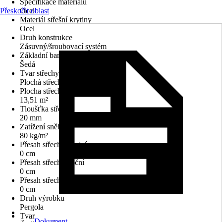
Specifikace materiálu
Přeskočit oblast
Ocel
Materiál střešní krytiny
Ocel
Druh konstrukce
Zásuvný/šroubovací systém
Základní barva
Šedá
Tvar střechy
Plochá střecha
Plocha střechy
13,51 m²
Tloušťka střechy
20 mm
Zatížení sněhem
80 kg/m²
Přesah střechy přední
0 cm
Přesah střechy boční
0 cm
Přesah střechy zadní
0 cm
Druh výrobku
Pergola
Tvar
Dokument