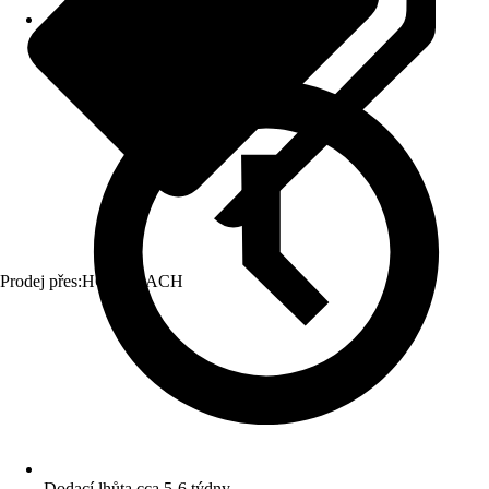
Prodej přes:
HORNBACH
Dodací lhůta cca 5-6 týdny