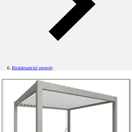
Bioklimatické pergoly