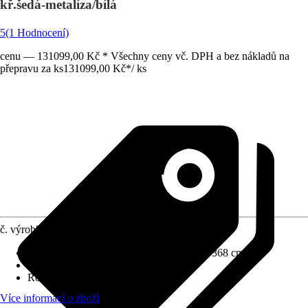
kř.šedá-metalíza/bílá
5
(1 Hodnocení)
cenu — 131099,00 Kč * Všechny ceny vč. DPH a bez nákladů na
přepravu za ks
131099,00 Kč
*
/
ks
č. výrobku
12655599
Rozměry š x h bez přesahu střechy
:
368 x 368 cm
Specifikace materiálu
:
Ocel
Rozměry sloupů/sloupků
:
14x14 cm
Více informací o zboží