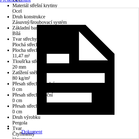
Materiál střešní krytiny
Ocel
Druh konstrukce
Zásuvný/šroubovací systém
Základní barva
Bílá
Tvar střechy
Plochá střecha
Plocha střechy
11,47 m²
Tloušťka střechy
20 mm
Zatížení sněhem
80 kg/m²
Přesah střechy přední
0 cm
Přesah střechy boční
0 cm
Přesah střechy zadní
0 cm
Druh výrobku
Pergola
Tvar
Dokument
Čtyřhranný