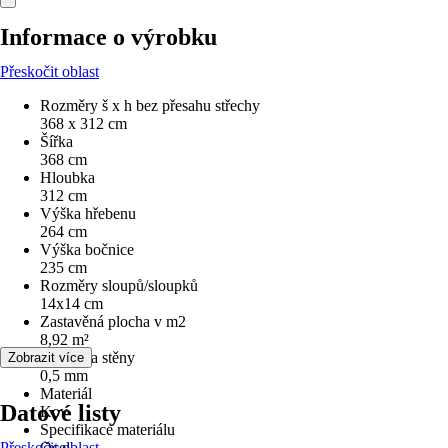
Informace o výrobku
Přeskočit oblast
Rozměry š x h bez přesahu střechy
368 x 312 cm
Šířka
368 cm
Hloubka
312 cm
Výška hřebenu
264 cm
Výška bočnice
235 cm
Rozměry sloupů/sloupků
14x14 cm
Zastavěná plocha v m2
8,92 m²
Tloušťka stěny
Zobrazit více
0,5 mm
Materiál
Datové listy
Kov
Specifikace materiálu
Přeskočit oblast
Ocel