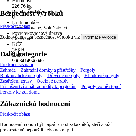
Hmotnost
226,76 kg
Potřeba šindelů v m²
Bezpečnost výrobků
0
Druh montáže
Přeskočit oblast
Nesmontované, Volně stojící
Povrch/Povrchová úprava
Zodpovědnost za bezpečnost výrobku viz
.
informace výrobce
Lakované
KČZ
5FKH
Další kategorie
EAN
9003414946040
Přeskočit seznam
Zahrada
Zahradní domky a přístřešky
Pergoly
Bioklimatické pergoly
Dřevěné pergoly
Hliníkové pergoly
Zastřešení terasy
Ocelové pergoly
Příslušenství a náhradní díly k pergolám
Pergoly volně stojící
Pergoly ke zdi domu
Zákaznická hodnocení
Přeskočit oblast
Hodnocení mohou být napsána i od zákazníků, kteří zboží
prokazatelně nepoužili nebo nekoupili.