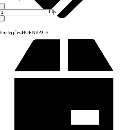
1 ks
Prodej přes:
HORNBACH