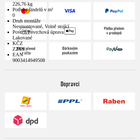
226,76 kg
Potřeba šindelů v m²
0
Druh montáže
Nesmontované, Volně stojící
Povrch/Povrchová úprava
Lakované
KČZ
Z2XS
EAN
9003414949508
Dopravci