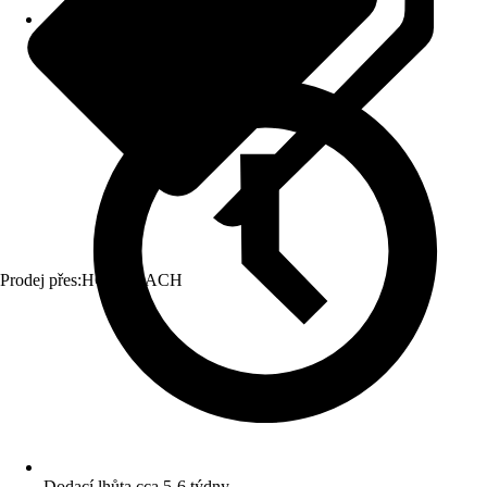
Prodej přes:
HORNBACH
Dodací lhůta cca 5-6 týdny