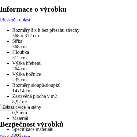
Informace o výrobku
Přeskočit oblast
Rozměry š x h bez přesahu střechy
368 x 312 cm
Šířka
368 cm
Hloubka
312 cm
Výška hřebenu
264 cm
Výška bočnice
235 cm
Rozměry sloupů/sloupků
14x14 cm
Zastavěná plocha v m2
8,92 m²
Tloušťka stěny
Zobrazit více
0,5 mm
Materiál
Bezpečnost výrobků
Kov
Specifikace materiálu
Ocel