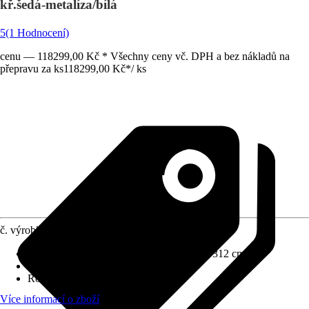
kř.šedá-metalíza/bílá
5
(1 Hodnocení)
cenu — 118299,00 Kč * Všechny ceny vč. DPH a bez nákladů na
přepravu za ks
118299,00 Kč
*
/
ks
č. výrobku
12655469
Rozměry š x h bez přesahu střechy
:
368 x 312 cm
Specifikace materiálu
:
Ocel
Rozměry sloupů/sloupků
:
14x14 cm
Více informací o zboží