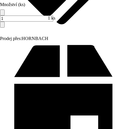
Množství (ks)
1 ks
Prodej přes:
HORNBACH