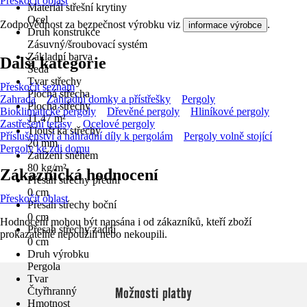
Přeskočit oblast
Materiál střešní krytiny
Ocel
Zodpovědnost za bezpečnost výrobku viz
.
informace výrobce
Druh konstrukce
Zásuvný/šroubovací systém
Základní barva
Další kategorie
Šedá
Tvar střechy
Přeskočit seznam
Plochá střecha
Zahrada
Zahradní domky a přístřešky
Pergoly
Plocha střechy
Bioklimatické pergoly
Dřevěné pergoly
Hliníkové pergoly
11,47 m²
Zastřešení terasy
Ocelové pergoly
Tloušťka střechy
Příslušenství a náhradní díly k pergolám
Pergoly volně stojící
20 mm
Pergoly ke zdi domu
Zatížení sněhem
80 kg/m²
Zákaznická hodnocení
Přesah střechy přední
0 cm
Přeskočit oblast
Přesah střechy boční
0 cm
Hodnocení mohou být napsána i od zákazníků, kteří zboží
Přesah střechy zadní
prokazatelně nepoužili nebo nekoupili.
0 cm
Druh výrobku
Pergola
Tvar
Možnosti platby
Čtyřhranný
Hmotnost