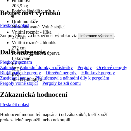
Hmotnost
203,9 kg
Potřeba šindelů v m²
Bezpečnost výrobků
0
Druh montáže
Přeskočit oblast
Nesmontované, Volně stojící
Vnitřní rozměr - šířka
Zodpovědnost za bezpečnost výrobku viz
.
informace výrobce
272 cm
Vnitřní rozměr - hloubka
272 cm
Další kategorie
Povrch/Povrchová úprava
Lakované
Přeskočit seznam
KČZ
Zahrada
Zahradní domky a přístřešky
Pergoly
Ocelové pergoly
35ES
Bioklimatické pergoly
Dřevěné pergoly
Hliníkové pergoly
EAN
Zastřešení terasy
Příslušenství a náhradní díly k pergolám
9003414946026
Pergoly volně stojící
Pergoly ke zdi domu
Zákaznická hodnocení
Přeskočit oblast
Hodnocení mohou být napsána i od zákazníků, kteří zboží
prokazatelně nepoužili nebo nekoupili.