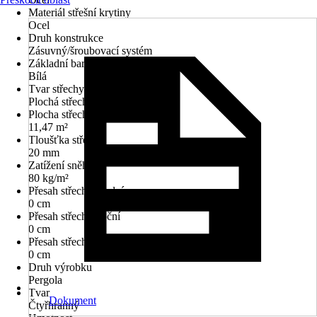
Materiál střešní krytiny
Ocel
Druh konstrukce
Zásuvný/šroubovací systém
Základní barva
Bílá
Tvar střechy
Plochá střecha
Plocha střechy
11,47 m²
Tloušťka střechy
20 mm
Zatížení sněhem
80 kg/m²
Přesah střechy přední
0 cm
Přesah střechy boční
0 cm
Přesah střechy zadní
0 cm
Druh výrobku
Pergola
Tvar
Dokument
Čtyřhranný