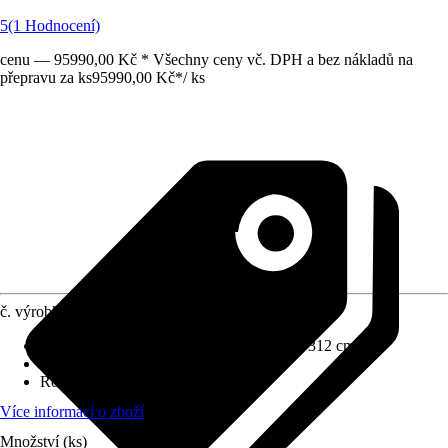
5
(1 Hodnocení)
cenu — 95990,00 Kč * Všechny ceny vč. DPH a bez nákladů na
přepravu za ks
95990,00 Kč
*
/
ks
č. výrobku
12655577
Rozměry š x h bez přesahu střechy
:
312 x 312 cm
Specifikace materiálu
:
Ocel
Rozměry sloupů/sloupků
:
14x14 cm
Více informací o zboží
Množství (ks)