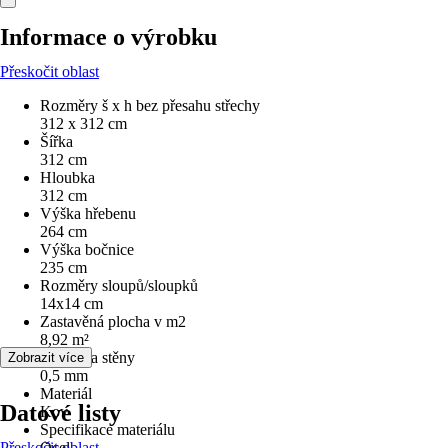
Informace o výrobku
Přeskočit oblast
Rozměry š x h bez přesahu střechy
312 x 312 cm
Šířka
312 cm
Hloubka
312 cm
Výška hřebenu
264 cm
Výška bočnice
235 cm
Rozměry sloupů/sloupků
14x14 cm
Zastavěná plocha v m2
8,92 m²
Tloušťka stěny
Zobrazit více
0,5 mm
Materiál
Datové listy
Kov
Specifikace materiálu
Přeskočit oblast
Ocel