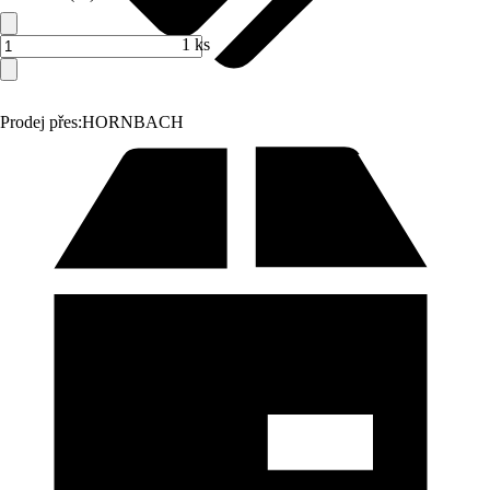
1 ks
Prodej přes:
HORNBACH