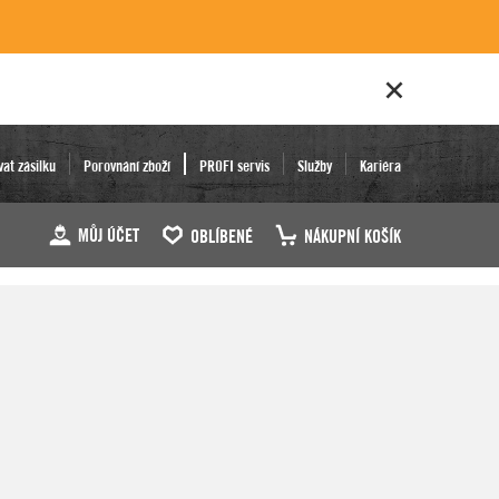
vat zásilku
Porovnání zboží
PROFI servis
Služby
Kariéra
MŮJ ÚČET
OBLÍBENÉ
NÁKUPNÍ KOŠÍK