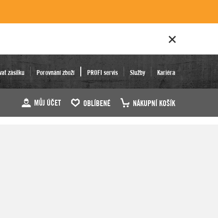
vat zásilku
Porovnání zboží
PROFI servis
Služby
Kariéra
MŮJ ÚČET
OBLÍBENÉ
NÁKUPNÍ KOŠÍK