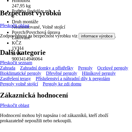
Hmotnost
247,95 kg
Potřeba šindelů v m²
Bezpečnost výrobků
0
Druh montáže
Přeskočit oblast
Nesmontované, Volně stojící
Povrch/Povrchová úprava
Zodpovědnost za bezpečnost výrobku viz
.
informace výrobce
Lakované
KČZ
1VH4
Další kategorie
EAN
9003414946064
Přeskočit seznam
Zahrada
Zahradní domky a přístřešky
Pergoly
Ocelové pergoly
Bioklimatické pergoly
Dřevěné pergoly
Hliníkové pergoly
Zastřešení terasy
Příslušenství a náhradní díly k pergolám
Pergoly volně stojící
Pergoly ke zdi domu
Zákaznická hodnocení
Přeskočit oblast
Hodnocení mohou být napsána i od zákazníků, kteří zboží
prokazatelně nepoužili nebo nekoupili.