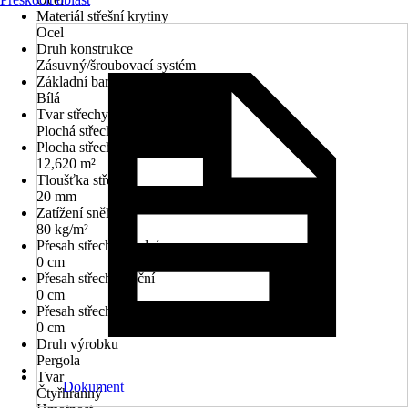
Materiál střešní krytiny
Ocel
Druh konstrukce
Zásuvný/šroubovací systém
Základní barva
Bílá
Tvar střechy
Plochá střecha
Plocha střechy
12,620 m²
Tloušťka střechy
20 mm
Zatížení sněhem
80 kg/m²
Přesah střechy přední
0 cm
Přesah střechy boční
0 cm
Přesah střechy zadní
0 cm
Druh výrobku
Pergola
Tvar
Dokument
Čtyřhranný