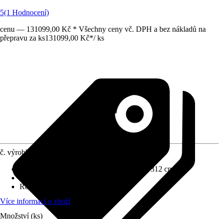
5
(1 Hodnocení)
cenu — 131099,00 Kč * Všechny ceny vč. DPH a bez nákladů na
přepravu za ks
131099,00 Kč
*
/
ks
č. výrobku
12655575
Rozměry š x h bez přesahu střechy
:
405 x 312 cm
Specifikace materiálu
:
Ocel
Rozměry sloupů/sloupků
:
14x14 cm
Více informací o zboží
Množství (ks)