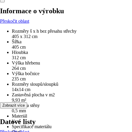
Informace o výrobku
Přeskočit oblast
Rozměry š x h bez přesahu střechy
405 x 312 cm
Šířka
405 cm
Hloubka
312 cm
Výška hřebenu
264 cm
Výška bočnice
235 cm
Rozměry sloupů/sloupků
14x14 cm
Zastavěná plocha v m2
9,93 m²
Tloušťka stěny
Zobrazit více
0,5 mm
Materiál
Datové listy
Kov
Specifikace materiálu
Přeskočit oblast
Ocel