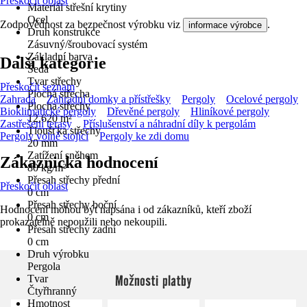
Přeskočit oblast
Materiál střešní krytiny
Ocel
Zodpovědnost za bezpečnost výrobku viz
.
informace výrobce
Druh konstrukce
Zásuvný/šroubovací systém
Základní barva
Další kategorie
Šedá
Tvar střechy
Přeskočit seznam
Plochá střecha
Zahrada
Zahradní domky a přístřešky
Pergoly
Ocelové pergoly
Plocha střechy
Bioklimatické pergoly
Dřevěné pergoly
Hliníkové pergoly
12,620 m²
Zastřešení terasy
Příslušenství a náhradní díly k pergolám
Tloušťka střechy
Pergoly volně stojící
Pergoly ke zdi domu
20 mm
Zatížení sněhem
Zákaznická hodnocení
80 kg/m²
Přesah střechy přední
Přeskočit oblast
0 cm
Přesah střechy boční
Hodnocení mohou být napsána i od zákazníků, kteří zboží
0 cm
prokazatelně nepoužili nebo nekoupili.
Přesah střechy zadní
0 cm
Druh výrobku
Pergola
Možnosti platby
Tvar
Čtyřhranný
Hmotnost