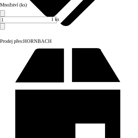
Množství (ks)
1 ks
Prodej přes:
HORNBACH