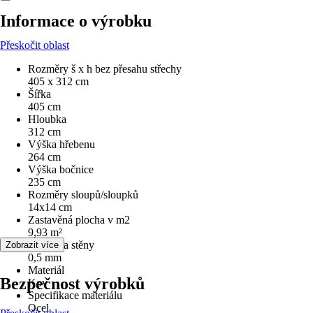
Informace o výrobku
Přeskočit oblast
Rozměry š x h bez přesahu střechy
405 x 312 cm
Šířka
405 cm
Hloubka
312 cm
Výška hřebenu
264 cm
Výška bočnice
235 cm
Rozměry sloupů/sloupků
14x14 cm
Zastavěná plocha v m2
9,93 m²
Tloušťka stěny
Zobrazit více
0,5 mm
Materiál
Bezpečnost výrobků
Kov
Specifikace materiálu
Ocel