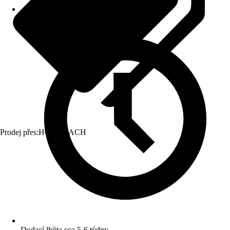
Prodej přes:
HORNBACH
Dodací lhůta cca 5-6 týdny