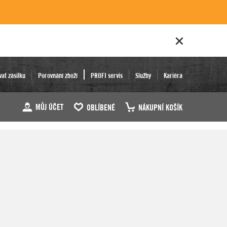
vat zásilku
Porovnání zboží
PROFI servis
Služby
Kariéra
MŮJ ÚČET
OBLÍBENÉ
NÁKUPNÍ KOŠÍK