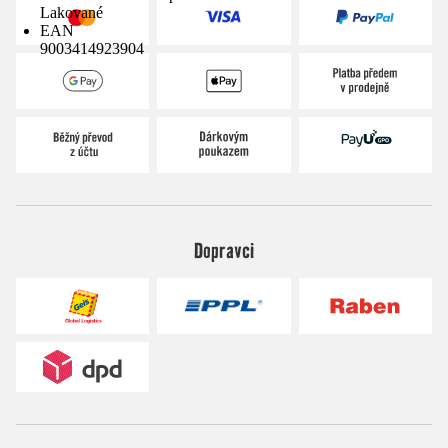
Lakované
EAN
9003414923904
Dopravci