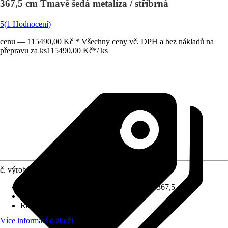
367,5 cm Tmavě šedá metalíza / stříbrná
5
(1 Hodnocení)
cenu — 115490,00 Kč * Všechny ceny vč. DPH a bez nákladů na
přepravu za ks
115490,00 Kč
*
/
ks
č. výrobku
12286177
Rozměry š x h bez přesahu střechy
:
312 x 367,5 cm
Specifikace materiálu
:
Ocel
Rozměry sloupů/sloupků
:
14x14 cm
Více informací o zboží