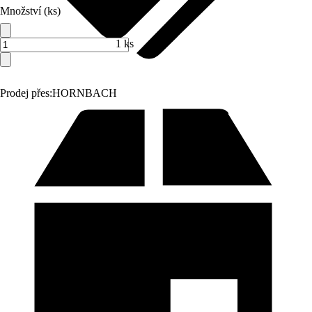
Množství (ks)
1 ks
Prodej přes:
HORNBACH