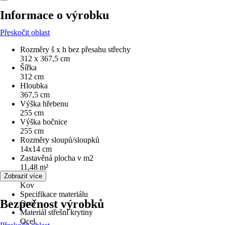
Informace o výrobku
Přeskočit oblast
Rozměry š x h bez přesahu střechy
312 x 367,5 cm
Šířka
312 cm
Hloubka
367,5 cm
Výška hřebenu
255 cm
Výška bočnice
255 cm
Rozměry sloupů/sloupků
14x14 cm
Zastavěná plocha v m2
11,48 m²
Materiál
Zobrazit více
Kov
Specifikace materiálu
Bezpečnost výrobků
Ocel
Materiál střešní krytiny
Ocel