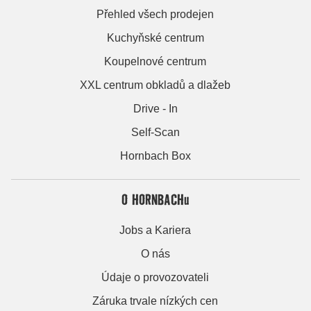
Přehled všech prodejen
Kuchyňské centrum
Koupelnové centrum
XXL centrum obkladů a dlažeb
Drive - In
Self-Scan
Hornbach Box
O HORNBACHu
Jobs a Kariera
O nás
Údaje o provozovateli
Záruka trvale nízkých cen