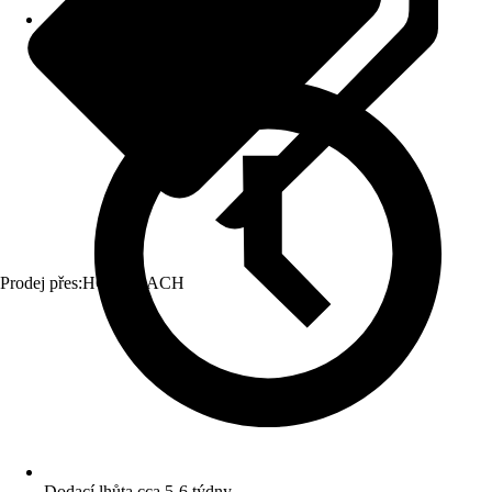
Prodej přes:
HORNBACH
Dodací lhůta cca 5-6 týdny