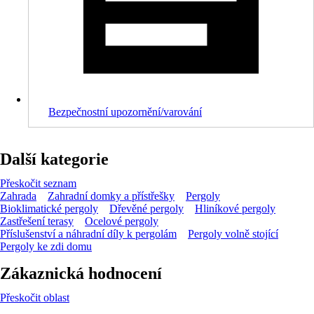
Bezpečnostní upozornění/varování
Další kategorie
Přeskočit seznam
Zahrada
Zahradní domky a přístřešky
Pergoly
Bioklimatické pergoly
Dřevěné pergoly
Hliníkové pergoly
Zastřešení terasy
Ocelové pergoly
Příslušenství a náhradní díly k pergolám
Pergoly volně stojící
Pergoly ke zdi domu
Zákaznická hodnocení
Přeskočit oblast