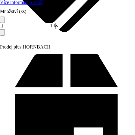
Více informací o zboží
Množství (ks)
1 ks
Prodej přes:
HORNBACH