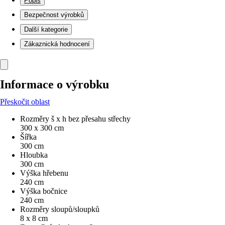
Popis
Bezpečnost výrobků
Další kategorie
Zákaznická hodnocení
Informace o výrobku
Přeskočit oblast
Rozměry š x h bez přesahu střechy
300 x 300 cm
Šířka
300 cm
Hloubka
300 cm
Výška hřebenu
240 cm
Výška bočnice
240 cm
Rozměry sloupů/sloupků
8 x 8 cm