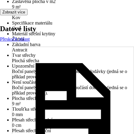
Zastavěná plocha v m2
9 m²
Materiál
Zobrazit více
Kov
Specifikace materiálu
Datové listy
Ocel
Materiál střešní krytiny
Přeskočit oblast
Žádná
Základní barva
Antracit
Tvar střechy
Plochá střecha
Upozornění
Boční panely s lamelami nejsou součástí dodávky (jedná se o
příklad provedení).
Není součástí balení
Boční panely s lamelami nejsou součástí dodávky (jedná se o
příklad provedení).
Plocha střechy
9 m²
Tloušťka střechy
0 mm
Přesah střechy přední
0 cm
Přesah střechy boční