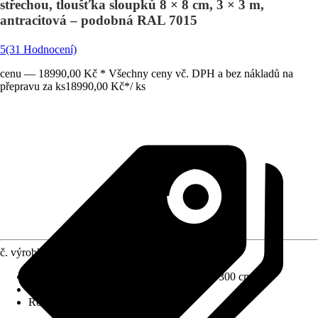
střechou, tloušťka sloupků 8 × 8 cm, 3 × 3 m,
antracitová – podobná RAL 7015
5
(31 Hodnocení)
cenu — 18990,00 Kč * Všechny ceny vč. DPH a bez nákladů na
přepravu za ks
18990,00 Kč
*
/
ks
č. výrobku
12500122
Rozměry š x h bez přesahu střechy
:
300 x 300 cm
Specifikace materiálu
:
Ocel
Rozměry sloupů/sloupků
:
8 x 8 cm