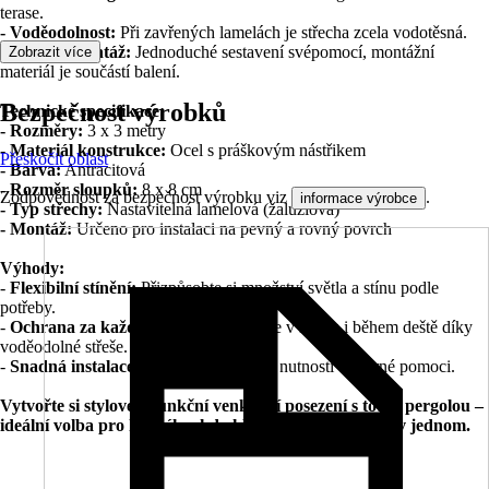
terase.
- Voděodolnost:
Při zavřených lamelách je střecha zcela vodotěsná.
- Snadná montáž:
Jednoduché sestavení svépomocí, montážní
Zobrazit více
materiál je součástí balení.
Bezpečnost výrobků
Technické specifikace:
- Rozměry:
3 x 3 metry
- Materiál konstrukce:
Ocel s práškovým nástřikem
Přeskočit oblast
- Barva:
Antracitová
- Rozměr sloupků:
8 x 8 cm
Zodpovědnost za bezpečnost výrobku viz
.
informace výrobce
- Typ střechy:
Nastavitelná lamelová (žaluziová)
- Montáž:
Určeno pro instalaci na pevný a rovný povrch
Výhody:
-
Flexibilní stínění:
Přizpůsobte si množství světla a stínu podle
potřeby.
-
Ochrana za každého počasí:
Zůstaňte v suchu i během deště díky
voděodolné střeše.
-
Snadná instalace:
Rychlá montáž bez nutnosti odborné pomoci.
Vytvořte si stylové a funkční venkovní posezení s touto pergolou –
ideální volba pro každého, kdo hledá kvalitu a design v jednom.