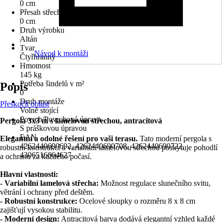
0 cm
Přesah střechy zadní
0 cm
Druh výrobku
Altán
Tvar
Návod k montáži
Čtyřhranný
Hmotnost
145 kg
Potřeba šindelů v m²
Popis
0
Druh montáže
Přeskočit oblast
Volně stojící
Povrch/Povrchová úprava
Pergola 3x3 m s lamelovou střechou, antracitová
S práškovou úpravou
EAN
Elegantní a odolné řešení pro vaši terasu.
Tato moderní pergola s
4262440690692, 4262440690708, 4262440690722,
robustní konstrukcí a variabilní lamelovou střechou poskytuje pohodlí
4306516664627
a ochranu za každého počasí.
Hlavní vlastnosti:
- Variabilní lamelová střecha:
Možnost regulace slunečního svitu,
větrání i ochrany před deštěm.
- Robustní konstrukce:
Ocelové sloupky o rozměru 8 x 8 cm
zajišťují vysokou stabilitu.
- Moderní design:
Antracitová barva dodává elegantní vzhled každé