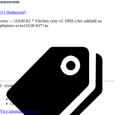
senzorem
1
(1 Hodnocení)
cenu — 119,00 Kč * Všechny ceny vč. DPH a bez nákladů na
přepravu za ks
119,00 Kč
*
/
ks
č. výrobku
10099438
Provedení
:
Noční světlo, Zásuvkové světlo
Včetně světelného zdroje
:
Ne
Objímka
:
LED napevno zabudované
Více informací o zboží