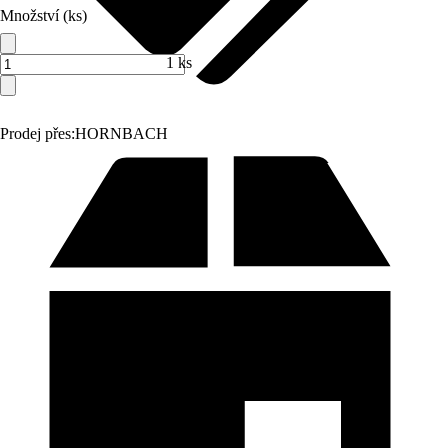
Množství (ks)
1 ks
Prodej přes:
HORNBACH