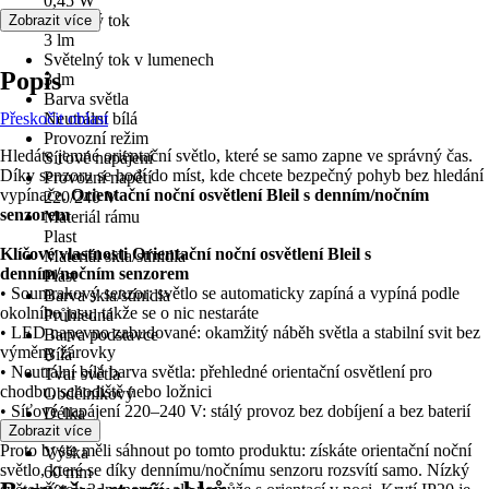
0,45 W
Světelný tok
Zobrazit více
3 lm
Světelný tok v lumenech
Popis
3 lm
Barva světla
Přeskočit oblast
Neutrální bílá
Provozní režim
Hledáte jemné orientační světlo, které se samo zapne ve správný čas.
Síťové napájení
Díky senzoru se hodí do míst, kde chcete bezpečný pohyb bez hledání
Provozní napětí
vypínače.
Orientační noční osvětlení Bleil s denním/nočním
220/240 V
senzorem
Materiál rámu
Plast
Klíčové vlastnosti Orientační noční osvětlení Bleil s
Materiál skla/stínidla
denním/nočním senzorem
Plast
• Soumrakový senzor: světlo se automaticky zapíná a vypíná podle
Barva skla/stínidla
okolního jasu, takže se o nic nestaráte
Průhledná
• LED napevno zabudované: okamžitý náběh světla a stabilní svit bez
Barva podstavce
výměny žárovky
Bílá
• Neutrální bílá barva světla: přehledné orientační osvětlení pro
Tvar světla
chodbu, schodiště nebo ložnici
Obdélníkový
• Síťové napájení 220–240 V: stálý provoz bez dobíjení a bez baterií
Délka
Zobrazit více
60 mm
Proto byste měli sáhnout po tomto produktu: získáte orientační noční
Výška
světlo, které se díky dennímu/nočnímu senzoru rozsvítí samo. Nízký
60 mm