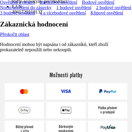
Řiďte se pokyny pro likvidaci
Osvětlení a elektro
Interiérové osvětlení
Bodové osvětlení
EAN
Noční osvětlení do zásuvky
1 bodové osvětlení
2 bodové osvětlení
4041722210137
3 bodové osvětlení
4 a vícebodové osvětlení
Klipové osvětlení
Zákaznická hodnocení
Přeskočit oblast
Hodnocení mohou být napsána i od zákazníků, kteří zboží
prokazatelně nepoužili nebo nekoupili.
Možnosti platby