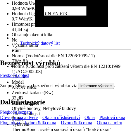
Hodnota Uw dle DIN EN 10077
0,98 W/m²K
Hodnota Ug dle DIN EN 673
0,7 W/m²K
Hmotnost prvku
41,44 kg
Obsahuje okenní kliku
Ne
Technický datový list
Výztuha rámu
Rám
Norma (Vodotěsnost dle EN 12208:1999-11)
Třída 8A
Bezpečnost výrobků
Norma (Odolnost proti zatížení větrem dle EN 12210:1999-
11/AC:2002-08)
Přeskočit oblast
Třída 4
Model
Zodpovědnost za bezpečnost výrobku viz
.
informace výrobce
ARON Basic
Zvuková izolace (Rw)
32 dB
Další kategorie
Místo instalace
Obytné budovy, Nebytové budovy
Přeskočit seznam
Třída odolnosti
Dřevo, okna a dveře
Okna a příslušenství
Okna
Plastová okna
Žádné
Fixní okna
Jednokřídlá okna
Dvoukřídlá okna
Okna na míru
Vybavení
ThermoBond - systém spojování okrajů "horký okraj"