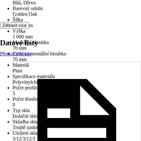
Bílá, Dřevo
Barevný odstín
Golden Oak
Šířka
1 700 mm
Zobrazit více
Výška
1 000 mm
Datové listy
Montážní hloubka
70 mm
Přeskočit oblast
Celková montážní hloubka
70 mm
Materiál
Plast
Specifikace materiálu
Polyvinylchlorid (PVC)
Počet profilových komor
5
Počet těsnění
0
Typ skla
Izolační sklo
Skladba skla
Trojitě zasklené
Uložení skla
3/12/3/12/3