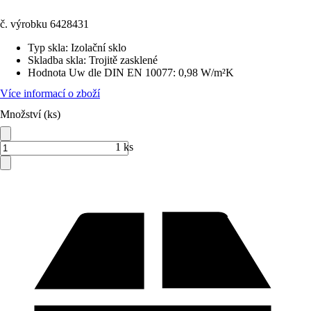
č. výrobku
6428431
Typ skla
:
Izolační sklo
Skladba skla
:
Trojitě zasklené
Hodnota Uw dle DIN EN 10077
:
0,98 W/m²K
Více informací o zboží
Množství (ks)
1 ks