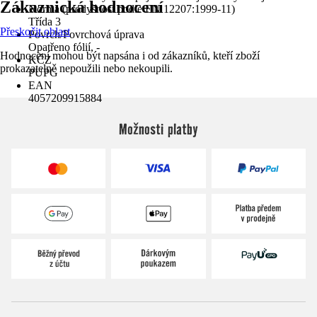
Zákaznická hodnocení
Norma (prodyšnost podle EN 12207:1999-11)
Třída 3
Přeskočit oblast
Povrch/Povrchová úprava
Opatřeno fólií, -
Hodnocení mohou být napsána i od zákazníků, kteří zboží
KČZ
prokazatelně nepoužili nebo nekoupili.
PUPG
EAN
4057209915884
Možnosti platby