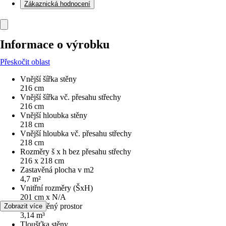
Zákaznická hodnocení
Informace o výrobku
Přeskočit oblast
Vnější šířka stěny
216 cm
Vnější šířka vč. přesahu střechy
216 cm
Vnější hloubka stěny
218 cm
Vnější hloubka vč. přesahu střechy
218 cm
Rozměry š x h bez přesahu střechy
216 x 218 cm
Zastavěná plocha v m2
4,7 m²
Vnitřní rozměry (ŠxH)
201 cm x N/A
Obestavěný prostor
Zobrazit více
3,14 m³
Tloušťka stěny