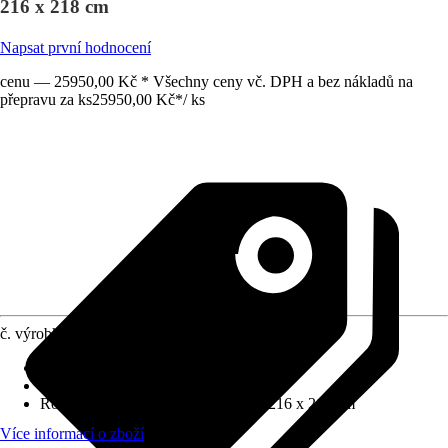
216 x 218 cm
Napsat první hodnocení
cenu — 25950,00 Kč * Všechny ceny vč. DPH a bez nákladů na
přepravu za ks
25950,00 Kč
*
/
ks
č. výrobku
10622765
Tloušťka stěny
:
20 mm
Zatížení sněhem
:
1,96 kN/m²
Rozměry š x h bez přesahu střechy
:
216 x 218 cm
Více informací o zboží