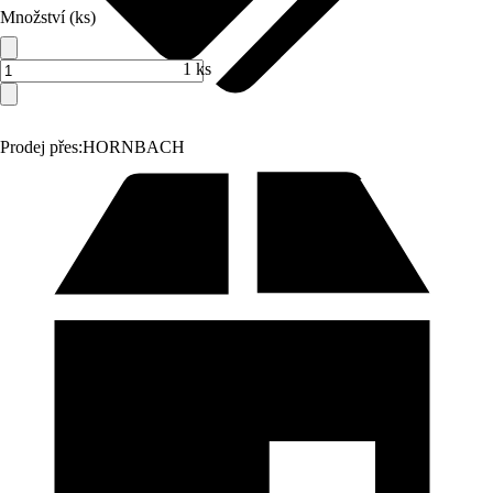
Množství (ks)
1 ks
Prodej přes:
HORNBACH