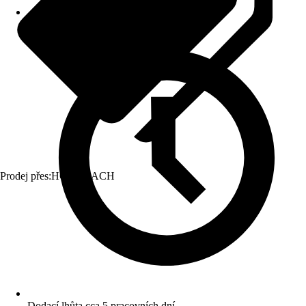
Prodej přes:
HORNBACH
Dodací lhůta cca 5 pracovních dní