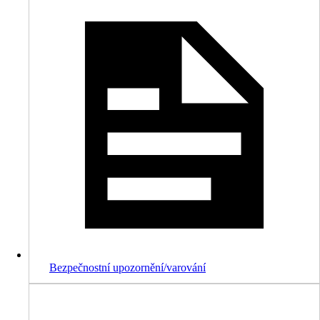
Bezpečnostní upozornění/varování