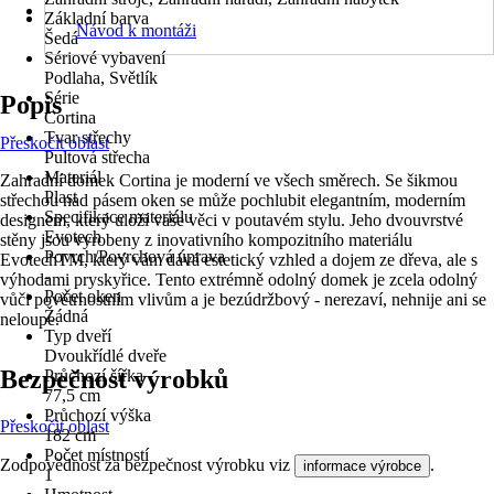
Základní barva
Návod k montáži
Šedá
Sériové vybavení
Podlaha, Světlík
Série
Popis
Cortina
Tvar střechy
Přeskočit oblast
Pultová střecha
Materiál
Zahradní domek Cortina je moderní ve všech směrech. Se šikmou
Plast
střechou nad pásem oken se může pochlubit elegantním, moderním
Specifikace materiálu
designem, který uloží vaše věci v poutavém stylu. Jeho dvouvrstvé
Evotech
stěny jsou vyrobeny z inovativního kompozitního materiálu
Povrch/Povrchová úprava
EvotechTM, který vám dává estetický vzhled a dojem ze dřeva, ale s
-
výhodami pryskyřice. Tento extrémně odolný domek je zcela odolný
Počet oken
vůči povětrnostním vlivům a je bezúdržbový - nerezaví, nehnije ani se
Žádná
neloupe.
Typ dveří
Dvoukřídlé dveře
Bezpečnost výrobků
Průchozí šířka
77,5 cm
Průchozí výška
Přeskočit oblast
182 cm
Počet místností
Zodpovědnost za bezpečnost výrobku viz
.
informace výrobce
1