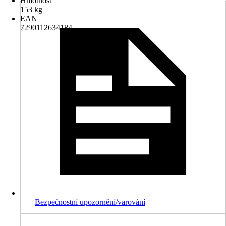
Hmotnost
153 kg
EAN
7290112634184
Bezpečnostní upozornění/varování