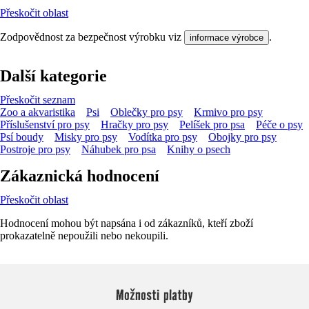
Přeskočit oblast
Zodpovědnost za bezpečnost výrobku viz
.
informace výrobce
Další kategorie
Přeskočit seznam
Zoo a akvaristika
Psi
Oblečky pro psy
Krmivo pro psy
Příslušenství pro psy
Hračky pro psy
Pelíšek pro psa
Péče o psy
Psí boudy
Misky pro psy
Vodítka pro psy
Obojky pro psy
Postroje pro psy
Náhubek pro psa
Knihy o psech
Zákaznická hodnocení
Přeskočit oblast
Hodnocení mohou být napsána i od zákazníků, kteří zboží
prokazatelně nepoužili nebo nekoupili.
Možnosti platby