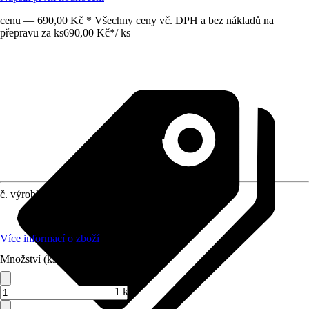
cenu — 690,00 Kč * Všechny ceny vč. DPH a bez nákladů na
přepravu za ks
690,00 Kč
*
/
ks
č. výrobku
12756994
Materiál
:
Textil
Více informací o zboží
Množství (ks)
1 ks