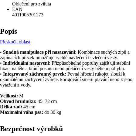
Oblečení pro zvířata
EAN
4011905301273
Popis
Přeskočit oblast
•
Snadná manipulace při nasazování:
Kombinace suchých zipů a
zapínacích přezek umožňuje rychlé navlečení i svlečení vesty.
•
Individuální nastavení:
Přizpůsobitelné popruhy zajišťují stabilní
fixaci na těle a brání posunu nebo přetáčení vesty během pohybu.
•
Integrovaný záchranný prvek:
Pevná hřbetní rukojeť slouží k
okamžitému zachycení zvířete, korigování směru plavání nebo k jeho
vytažení z vody.
Velikost:
M
Obvod hrudníku:
45–72 cm
Délka zad:
45 cm
Maximální váha psa:
do 30 kg
Bezpečnost výrobků