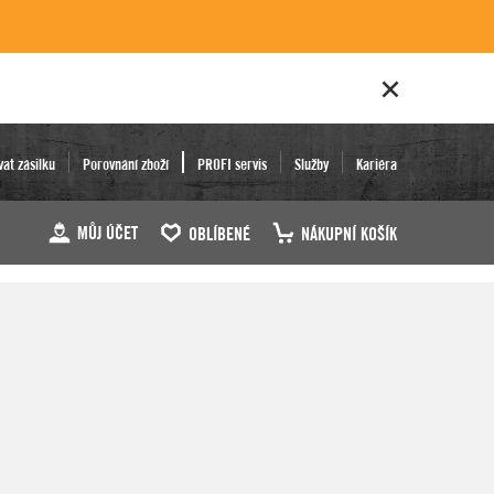
vat zásilku
Porovnání zboží
PROFI servis
Služby
Kariéra
MŮJ ÚČET
OBLÍBENÉ
NÁKUPNÍ KOŠÍK