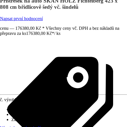
Přístřešek na auto SKAN HOLZ Fichtelberg 423 x
808 cm břidlicově šedý vč. šindelů
Napsat první hodnocení
cenu — 176380,00 Kč * Všechny ceny vč. DPH a bez nákladů na
přepravu za ks
176380,00 Kč
*
/
ks
č. výrobku
10509461
Rozměry sloupů/sloupků
:
12x12 cm
Tvar střechy
:
Sedlová střecha
Zatížení sněhem
:
2 kN/m²