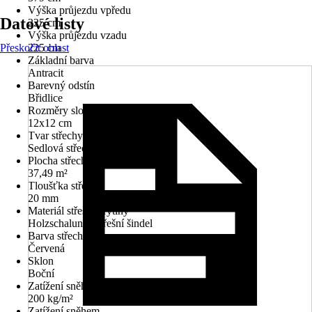
Výška průjezdu vpředu
Datové listy
225 cm
Výška průjezdu vzadu
Přeskočit oblast
225 cm
Základní barva
Antracit
Barevný odstín
Břidlice
Rozměry sloupů/sloupků
12x12 cm
Tvar střechy
Sedlová střecha
Plocha střechy
37,49 m²
Tloušťka střechy
20 mm
Materiál střešní krytiny
Holzschalung, Střešní šindel
Barva střechy
Červená
Sklon
Boční
Zatížení sněhem
200 kg/m²
Zatížení sněhem