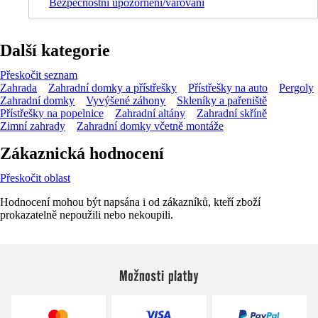
Bezpečnostní upozornění/varování
Další kategorie
Přeskočit seznam
Zahrada
Zahradní domky a přístřešky
Přístřešky na auto
Pergoly
Zahradní domky
Vyvýšené záhony
Skleníky a pařeniště
Přístřešky na popelnice
Zahradní altány
Zahradní skříně
Zimní zahrady
Zahradní domky včetně montáže
Zákaznická hodnocení
Přeskočit oblast
Hodnocení mohou být napsána i od zákazníků, kteří zboží
prokazatelně nepoužili nebo nekoupili.
Možnosti platby