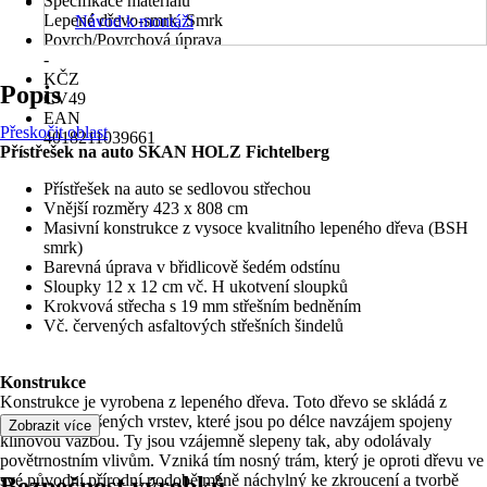
Specifikace materiálu
Lepené dřevo-smrk, Smrk
Návod k montáži
Povrch/Povrchová úprava
-
KČZ
Popis
CV49
EAN
Přeskočit oblast
4018211039661
Přístřešek na auto SKAN HOLZ Fichtelberg
Přístřešek na auto se sedlovou střechou
Vnější rozměry 423 x 808 cm
Masivní konstrukce z vysoce kvalitního lepeného dřeva (BSH
smrk)
Barevná úprava v břidlicově šedém odstínu
Sloupky 12 x 12 cm vč. H ukotvení sloupků
Krokvová střecha s 19 mm střešním bedněním
Vč. červených asfaltových střešních šindelů
Konstrukce
Konstrukce je vyrobena z lepeného dřeva. Toto dřevo se skládá z
několika vysušených vrstev, které jsou po délce navzájem spojeny
Zobrazit více
klínovou vazbou. Ty jsou vzájemně slepeny tak, aby odolávaly
povětrnostním vlivům. Vzniká tím nosný trám, který je oproti dřevu ve
své původní přírodní podobě méně náchylný ke zkroucení a tvorbě
Bezpečnost výrobků