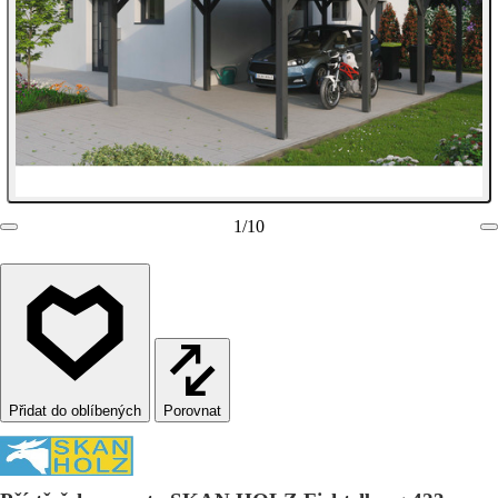
1
/
10
Porovnat