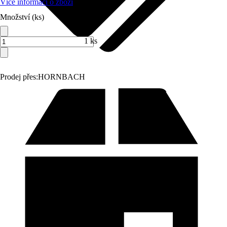
Více informací o zboží
Množství (ks)
1 ks
Prodej přes:
HORNBACH