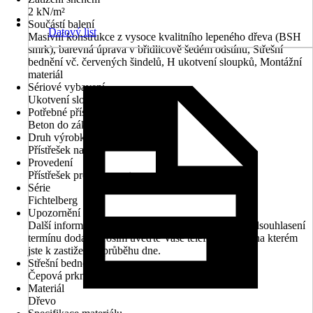
2 kN/m²
Součástí balení
Datový list
Masivní konstrukce z vysoce kvalitního lepeného dřeva (BSH
smrk), barevná úprava v břidlicově šedém odstínu, Střešní
bednění vč. červených šindelů, H ukotvení sloupků, Montážní
materiál
Sériové vybavení
Ukotvení sloupku, Střešní šindel
Potřebné příslušenství
Beton do základů
Druh výrobku
Přístřešek na auto
Provedení
Přístřešek pro jedno auto
Série
Fichtelberg
Upozornění
Další informace naleznete v technickém listu. Pro odsouhlasení
termínu dodání prosím uveďte Vaše telefonní číslo, na kterém
jste k zastižení v průběhu dne.
Střešní bednění
Čepová prkna
Materiál
Dřevo