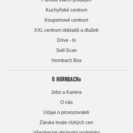
Kuchyňské centrum
Koupelnové centrum
XXL centrum obkladů a dlažeb
Drive - In
Self-Scan
Hornbach Box
O HORNBACHu
Jobs a Kariera
O nás
Údaje o provozovateli
Záruka trvale nízkých cen
Všeobecné obchodní podmínky