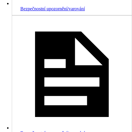
Bezpečnostní upozornění/varování