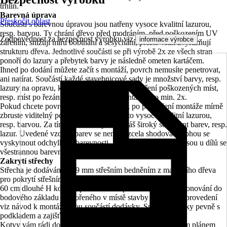
trhlin.
Barevná úprava
Přeskočit oblast
Součásti s barevnou úpravou jsou natřeny vysoce kvalitní lazurou,
resp. barvou. Ty chrání dřevo před modráním, před poškozením UV
Zodpovědnost za bezpečnost výrobku viz
.
informace výrobce
zářením, snižují míru bobtnání a sesychání, přesto však zvýrazňují
strukturu dřeva. Jednotlivé součásti se při výrobě 2x ze všech stran
ponoří do lazury a přebytek barvy je následně ometen kartáčem.
Ihned po dodání můžete začít s montáží, povrch nemusíte penetrovat,
ani natírat. Součástí každé stavebnicové sady je množství barvy, resp.
lazury na opravu, kterou můžete použít k přetření poškozených míst,
resp. míst po řezání a šroubování při montáži, a to min. 2x.
Pokud chcete povrch dále zdokonalovat, po provedení montáže mírně
zbruste viditelný povrch a natřete jej touto vysoce kvalitní lazurou,
resp. barvou. Za tímto účelem využijte náš široký sortiment barev, resp.
lazur. Uvedené vzorky barev se nemusí zcela shodovat, mohou se
vyskytnout odchylky v barevnosti. Stopy po usazeninách jsou u dílů se
všestrannou barevnou úpravou technicky podmíněné.
Zakrytí střechy
Střecha je dodávána s 19 mm střešním bedněním z masivního dřeva
pro pokrytí střešními šindeli.
Ukotvení
60 cm dlouhé H kotvy z pozinkované ploché oceli k zabetonování do
bodového základu vytvořeného v místě stavby (velikost a provedení
viz návod k montáži) jsou součástí dodávky. Spojují sloupky pevně s
podkladem a zajišťují vysokou míru stability.
Kotvy vám rádi dodáme na vyžádání spolu s odpovídajícím plánem