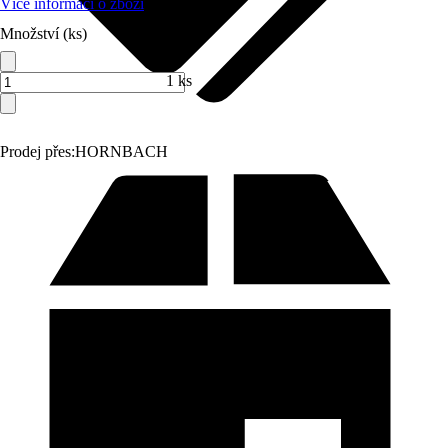
Více informací o zboží
Množství (ks)
1 ks
Prodej přes:
HORNBACH