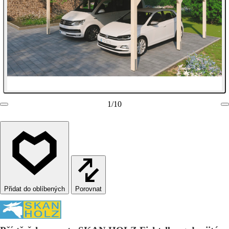
1
/
10
Porovnat