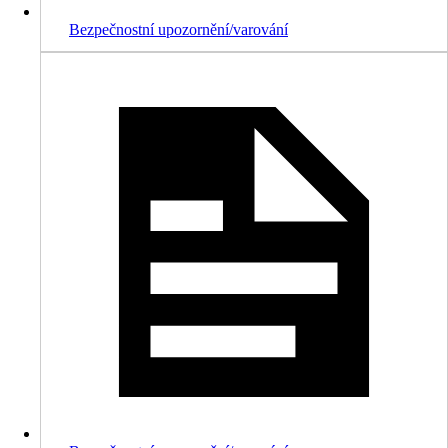
Bezpečnostní upozornění/varování