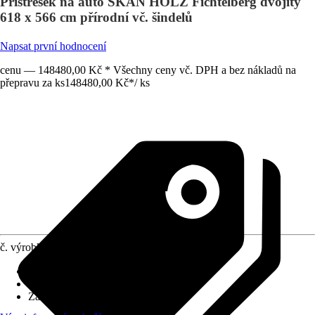
Přístřešek na auto SKAN HOLZ Fichtelberg dvojitý
618 x 566 cm přírodní vč. šindelů
Napsat první hodnocení
cenu — 148480,00 Kč * Všechny ceny vč. DPH a bez nákladů na
přepravu za ks
148480,00 Kč
*
/
ks
č. výrobku
10509482
Rozměry sloupů/sloupků
:
12x12 cm
Tvar střechy
:
Sedlová střecha
Zatížení sněhem
:
1,5 kN/m²