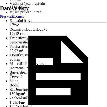
Výška průjezdu vpředu
Datové listy
225 cm
Výška průjezdu vzadu
Přeskočit oblast
225 cm
Základní barva
Dřevo
Rozměry sloupů/sloupků
12x12 cm
Tvar střechy
Sedlová střecha
Plocha střechy
37,92 m²
Tloušťka střechy
20 mm
Materiál střešní krytiny
Holzschalung, Střešní šindel
Barva střechy
Červená
Sklon
Boční
Zatížení sněhem
150 kg/m²
Zatížení sněhem
1,5 kN/m²
Součástí balení