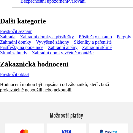
Bezpečnostní upozornění/varování
Další kategorie
Přeskočit seznam
Zahrada
Zahradní domky a přístřešky
Přístřešky na auto
Pergoly
Zahradní domky
Vyvýšené záhony
Skleníky a pařeniště
Přístřešky na popelnice
Zahradní altány
Zahradní skříně
Zimní zahrady
Zahradní domky včetně montáže
Zákaznická hodnocení
Přeskočit oblast
Hodnocení mohou být napsána i od zákazníků, kteří zboží
prokazatelně nepoužili nebo nekoupili.
Možnosti platby