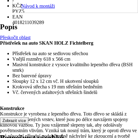
-
KČZ
Návod k montáži
PYZ5
EAN
4018211039289
Popis
Přeskočit oblast
Přístřešek na auto SKAN HOLZ Fichtelberg
Přístřešek na auto se sedlovou střechou
Vnější rozměry 618 x 566 cm
Masivní konstrukce z vysoce kvalitního lepeného dřeva (BSH
smrk)
Bez barevné úpravy
Sloupky 12 x 12 cm vč. H ukotvení sloupků
Krokvová střecha s 19 mm střešním bedněním
Vč. červených asfaltových střešních šindelů
Konstrukce
Konstrukce je vyrobena z lepeného dřeva. Toto dřevo se skládá z
několika vysušených vrstev, které jsou po délce navzájem spojeny
Zobrazit více
klínovou vazbou. Ty jsou vzájemně slepeny tak, aby odolávaly
povětrnostním vlivům. Vzniká tak nosný trám, který je oproti dřevu ve
své původní přírodní podobě méně náchylný ke zkroucení a tvorbě
Bezpečnost výrobků