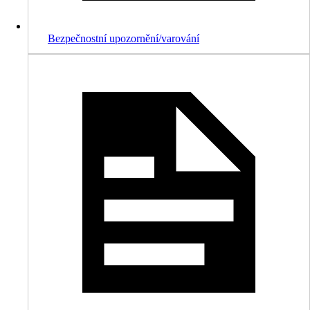
Bezpečnostní upozornění/varování