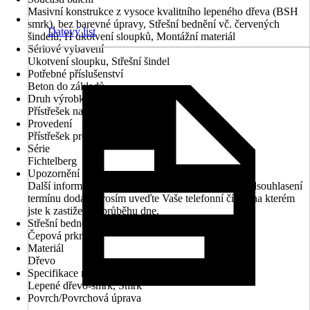
Masivní konstrukce z vysoce kvalitního lepeného dřeva (BSH
smrk), bez barevné úpravy, Střešní bednění vč. červených
Datový list
šindelů, H ukotvení sloupků, Montážní materiál
Sériové vybavení
Ukotvení sloupku, Střešní šindel
Potřebné příslušenství
Beton do základů
Druh výrobku
Přístřešek na auto
Provedení
Přístřešek pro dvě auta
Série
Fichtelberg
Upozornění
Další informace naleznete v technickém listu. Pro odsouhlasení
termínu dodání prosím uveďte Vaše telefonní číslo, na kterém
jste k zastižení v průběhu dne.
Střešní bednění
Čepová prkna
Materiál
Dřevo
Specifikace materiálu
Lepené dřevo-smrk, Smrk
Povrch/Povrchová úprava