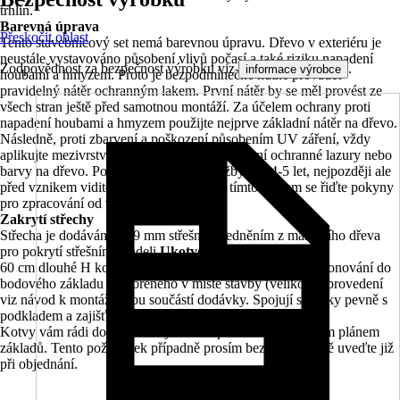
trhlin.
Barevná úprava
Přeskočit oblast
Tento stavebnicový set nemá barevnou úpravu. Dřevo v exteriéru je
neustále vystavováno působení vlivů počasí a také riziku napadení
Zodpovědnost za bezpečnost výrobku viz
.
informace výrobce
houbami a hmyzem. Proto je bezpodmínečně nutné provádět
pravidelný nátěr ochranným lakem. První nátěr by se měl provést ze
všech stran ještě před samotnou montáží. Za účelem ochrany proti
napadení houbami a hmyzem použijte nejprve základní nátěr na dřevo.
Následně, proti zbarvení a poškození působením UV záření, vždy
aplikujte mezivrstvu a koncovou vrstvu kvalitní ochranné lazury nebo
barvy na dřevo. Počítejte s intervaly údržby cca 4-5 let, nejpozději ale
před vznikem viditelného poškození. Za tímto účelem se řiďte pokyny
pro zpracování od výrobce lazury.
Zakrytí střechy
Střecha je dodávána s 19 mm střešním bedněním z masivního dřeva
pro pokrytí střešními šindeli.
Ukotvení
60 cm dlouhé H kotvy z pozinkované ploché oceli k zabetonování do
bodového základu vytvořeného v místě stavby (velikost a provedení
viz návod k montáži) jsou součástí dodávky. Spojují sloupky pevně s
podkladem a zajišťují vysokou míru stability.
Kotvy vám rádi dodáme na vyžádání spolu s odpovídajícím plánem
základů. Tento požadavek případně prosím bezpodmínečně uveďte již
při objednání.