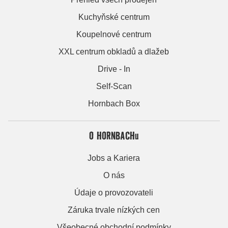
Kuchyňské centrum
Koupelnové centrum
XXL centrum obkladů a dlažeb
Drive - In
Self-Scan
Hornbach Box
O HORNBACHu
Jobs a Kariera
O nás
Údaje o provozovateli
Záruka trvale nízkých cen
Všeobecné obchodní podmínky