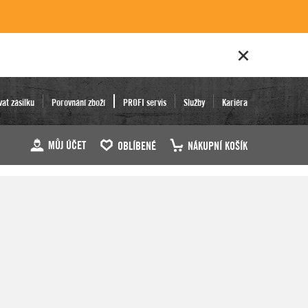
vat zásilku
Porovnání zboží
PROFI servis
Služby
Kariéra
MŮJ ÚČET
OBLÍBENÉ
NÁKUPNÍ KOŠÍK