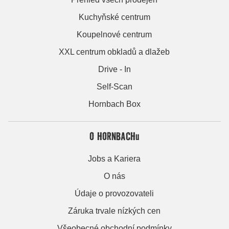
Kuchyňské centrum
Koupelnové centrum
XXL centrum obkladů a dlažeb
Drive - In
Self-Scan
Hornbach Box
O HORNBACHu
Jobs a Kariera
O nás
Údaje o provozovateli
Záruka trvale nízkých cen
Všeobecné obchodní podmínky