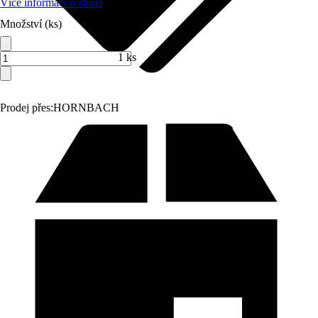
Více informací o zboží
Množství (ks)
1 ks
Prodej přes:
HORNBACH