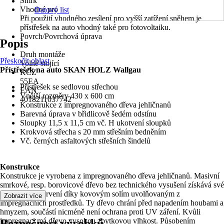
Smrk
Vhodné pro
Datový list
Při použití vhodného zesílení pro vyšší zatížení sněhem je
přístřešek na auto vhodný také pro fotovoltaiku.
Povrch/Povrchová úprava
Popis
-
Druh montáže
Přeskočit oblast
Volně stojící
Přístřešek na auto SKAN HOLZ Wallgau
KČZ
55EA
Přístřešek se sedlovou střechou
EAN
Vnější rozměry 430 x 600 cm
4018211037742
Konstrukce z impregnovaného dřeva jehličnanů
Barevná úprava v břidlicově šedém odstínu
Sloupky 11,5 x 11,5 cm vč. H ukotvení sloupků
Krokvová střecha s 20 mm střešním bedněním
Vč. černých asfaltových střešních šindelů
Konstrukce
Konstrukce je vyrobena z impregnovaného dřeva jehličnanů. Masivní
smrkové, resp. borovicové dřevo bez technického vysušení získává své
nazelenalé zbarvení díky kovovým solím uvolňovaným z
Zobrazit více
impregnačních prostředků. Ty dřevo chrání před napadením houbami a
hmyzem, součástí nicméně není ochrana proti UV záření. Kvůli
impregnaci má dřevo vysokou zbytkovou vlhkost. Působením
Bezpečnost výrobků