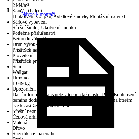
2 kN/m²
Součástí balení
Návod k montáži
H ukotvení sloupků, Asfaltové šindele, Montážní materiál
Sériové vybavení
Střešní šindel, Ukotvení sloupku
Potřebné příslušenství
Beton do základů
Druh výrobku
Přístřešek na auto
Provedení
Přístřešek pro jedno auto
Série
Wallgau
Hmotnost
1 049 kg
Upozornění
Další informace naleznete v technickém listu. Pro odsouhlasení
termínu dodání prosím uveďte Vaše telefonní číslo, na kterém
jste k zastižení v průběhu dne.
Střešní bednění
Čepová prkna
Materiál
Dřevo
Specifikace materiálu