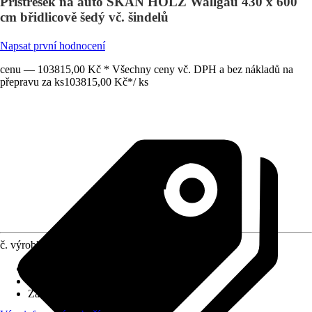
Přístřešek na auto SKAN HOLZ Wallgau 430 x 600
cm břidlicově šedý vč. šindelů
Napsat první hodnocení
cenu — 103815,00 Kč * Všechny ceny vč. DPH a bez nákladů na
přepravu za ks
103815,00 Kč
*
/
ks
č. výrobku
10337979
Rozměry sloupů/sloupků
:
11,5x11,5 cm
Tvar střechy
:
Sedlová střecha
Zatížení sněhem
:
2 kN/m²