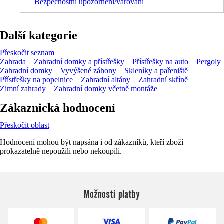
Bezpečnostní upozornění/varování
Další kategorie
Přeskočit seznam
Zahrada
Zahradní domky a přístřešky
Přístřešky na auto
Pergoly
Zahradní domky
Vyvýšené záhony
Skleníky a pařeniště
Přístřešky na popelnice
Zahradní altány
Zahradní skříně
Zimní zahrady
Zahradní domky včetně montáže
Zákaznická hodnocení
Přeskočit oblast
Hodnocení mohou být napsána i od zákazníků, kteří zboží
prokazatelně nepoužili nebo nekoupili.
Možnosti platby