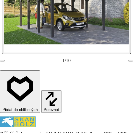
1
/
10
Porovnat