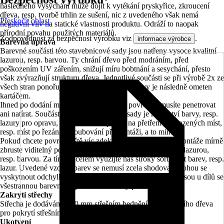
následného vysychání může dojít k vytékání pryskyřice, zkroucení
dřeva, resp. tvorbě trhlin ze sušení, nic z uvedeného však nemá
Přeskočit oblast
negativní vliv na statické vlastnosti produktu. Odráží to naopak
přírodní povahu použitých materiálů.
Zodpovědnost za bezpečnost výrobku viz
.
informace výrobce
Barevná úprava
Barevné součásti této stavebnicové sady jsou natřeny vysoce kvalitní
lazurou, resp. barvou. Ty chrání dřevo před modráním, před
poškozením UV zářením, snižují míru bobtnání a sesychání, přesto
však zvýrazňují strukturu dřeva. Jednotlivé součásti se při výrobě 2x ze
všech stran ponořují do lazury a přebytek barvy je následně ometen
kartáčem.
Ihned po dodání můžete začít s montáží, povrch nemusíte penetrovat
ani natírat. Součástí každé stavebnicové sady je množství barvy, resp.
lazury pro opravu, kterou můžete použít na přetření poškozených míst,
resp. míst po řezání a šroubování při montáži, a to min. 2x.
Pokud chcete povrch ještě víc zdokonalit, po provedení montáže mírně
zbruste viditelný povrch a natřete jej touto vysoce kvalitní lazurou,
resp. barvou. Za tímto účelem využijte náš široký sortiment barev, resp.
lazur. Uvedené vzorky barev se nemusí zcela shodovat, mohou se
vyskytnout odchylky v barevnosti. Stopy po usazeninách jsou u dílů se
všestrannou barevnou úpravou technicky podmíněné.
Zakrytí střechy
Střecha je dodávána s 20 mm střešním bedněním z masivního dřeva
pro pokrytí střešními šindeli.
Ukotvení