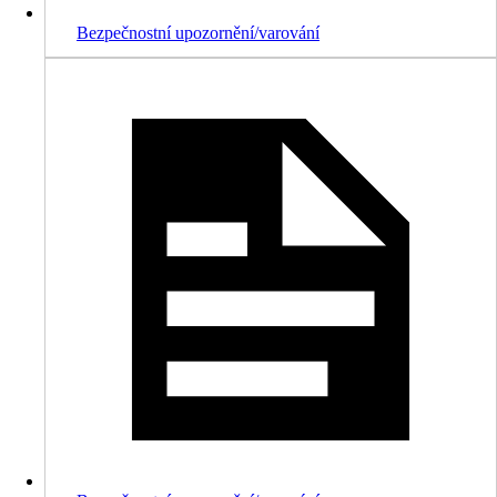
Bezpečnostní upozornění/varování