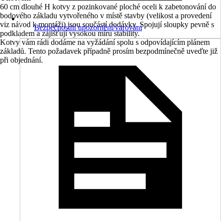
60 cm dlouhé H kotvy z pozinkované ploché oceli k zabetonování do
bodového základu vytvořeného v místě stavby (velikost a provedení
viz návod k montáži) jsou součástí dodávky. Spojují sloupky pevně s
Bezpečnostní upozornění/varování
podkladem a zajišťují vysokou míru stability.
Kotvy vám rádi dodáme na vyžádání spolu s odpovídajícím plánem
základů. Tento požadavek případně prosím bezpodmínečně uveďte již
při objednání.