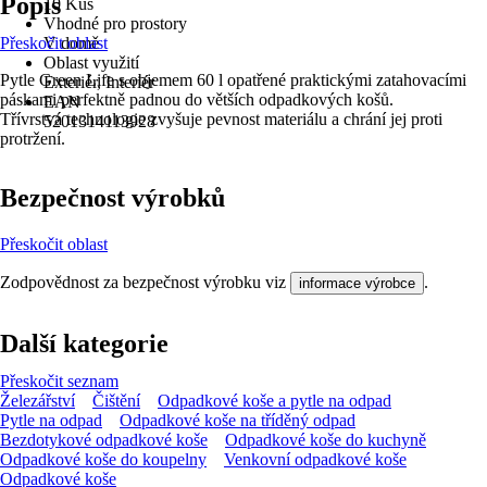
Popis
10 Kus
Vhodné pro prostory
Přeskočit oblast
V domě
Oblast využití
Pytle Green Life s objemem 60 l opatřené praktickými zatahovacími
Exteriér, Interiér
páskami perfektně padnou do větších odpadkových košů.
EAN
Třívrstvá technologie zvyšuje pevnost materiálu a chrání jej proti
5201314113928
protržení.
Bezpečnost výrobků
Přeskočit oblast
Zodpovědnost za bezpečnost výrobku viz
.
informace výrobce
Další kategorie
Přeskočit seznam
Železářství
Čištění
Odpadkové koše a pytle na odpad
Pytle na odpad
Odpadkové koše na tříděný odpad
Bezdotykové odpadkové koše
Odpadkové koše do kuchyně
Odpadkové koše do koupelny
Venkovní odpadkové koše
Odpadkové koše