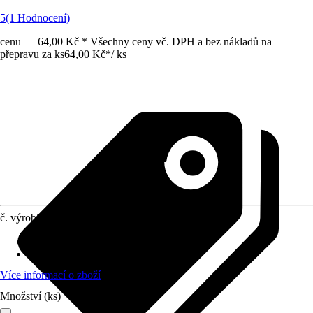
5
(1 Hodnocení)
cenu — 64,00 Kč * Všechny ceny vč. DPH a bez nákladů na
přepravu za ks
64,00 Kč
*
/
ks
č. výrobku
10301848
Provedení
:
Pytel se stahovacím páskem
Obsah
:
10 Kus
Více informací o zboží
Množství (ks)