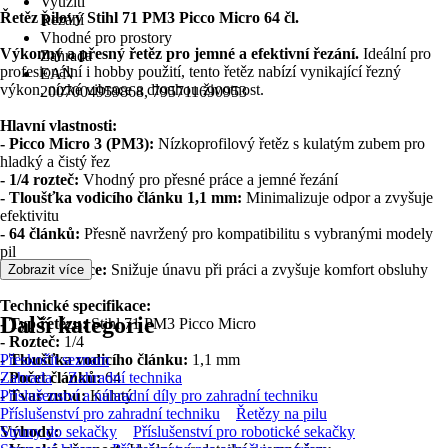
Využití
Řetěz pilový Stihl 71 PM3 Picco Micro 64 čl.
Řezání
Vhodné pro prostory
Výkonný a přesný řetěz pro jemné a efektivní řezání.
Ideální pro
Zahrada
profesionální i hobby použití, tento řetěz nabízí vynikající řezný
EAN
výkon, nízké vibrace a dlouhou životnost.
2007004959868, 795711690953
Hlavní vlastnosti:
- Picco Micro 3 (PM3):
Nízkoprofilový řetěz s kulatým zubem pro
hladký a čistý řez
- 1/4 rozteč:
Vhodný pro přesné práce a jemné řezání
- Tloušťka vodicího článku 1,1 mm:
Minimalizuje odpor a zvyšuje
efektivitu
- 64 článků:
Přesně navržený pro kompatibilitu s vybranými modely
pil
- Nízké vibrace:
Snižuje únavu při práci a zvyšuje komfort obsluhy
Zobrazit více
Technické specifikace:
Další kategorie
- Typ řetězu:
Stihl 71 PM3 Picco Micro
- Rozteč:
1/4
- Tloušťka vodicího článku:
Přeskočit seznam
1,1 mm
- Počet článků:
Zahrada
Zahradní technika
64
- Tvar zubu:
Příslušenství a náhradní díly pro zahradní techniku
Kulatý
Příslušenství pro zahradní techniku
Řetězy na pilu
Výhody:
Struny do sekačky
Příslušenství pro robotické sekačky