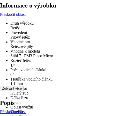
Informace o výrobku
Přeskočit oblast
Druh výrobku
Řetěz
Provedení
Pilový řetěz
Vhodné pro
Řetězové pily
Vhodné k modelu
Stihl 71 PM3 Picco Micro
Rozteč řetězu
1/4
Počet vodicích článků
64
Tloušťka vodicího článku
1,1 mm
Tvar zubu
Zobrazit více
Kulatý zub
Délka řezu
Popis
30 cm
Oblast využití
Přeskočit oblast
Exteriér