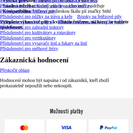
-
Strunové hlavy
Vysoká přesnost:
Příslušenství pro sekačky na trávu
Ideální pro detailní a jemné řezy
-
Příslušenství pro strunové sekačky a křovinořezy
Snadná údržba:
Kulatý zub se snadno ostří a udržuje
-
Příslušenství pro řetězové pily
Kompatibilita:
Určeno pro širokou škálu pil značky Stihl
Příslušenství pro nůžky na trávu a keře
Brusky na řetězové pily
Vylepšete výkon své pily s kvalitním řetězem, na který se můžete
Příslušenství pro drtiče větví
Příslušenství pro nůžky na živý plot
spolehnout.
Příslušenství pro zahradní traktory
Příslušenství pro kultivátory a rotavátory
Příslušenství pro vertikutátory
Příslušenství pro vysavače listí a fukary na listí
Příslušenství pro sněhové frézy
Zákaznická hodnocení
Přeskočit oblast
Hodnocení mohou být napsána i od zákazníků, kteří zboží
prokazatelně nepoužili nebo nekoupili.
Možnosti platby