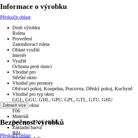
Informace o výrobku
Přeskočit oblast
Druh výrobku
Roleta
Provedení
Zatemňovací roleta
Oblast využití
Interiér
Využití
Ochrana proti slunci
Vhodné pro
Střešní okno
Vhodné pro prostory
Obývací pokoj, Koupelna, Pracovna, Dětský pokoj, Kuchyně
Vhodné pro typ oken
GGL, GGU, GHL, GPU, GPL, GTL, GTU, GHU
Velikost okna
Zobrazit více
F06
Materiál
Bezpečnost výrobků
Polyester (PES), Hliník
Základní barva
Bílá
Přeskočit oblast