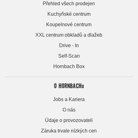
Přehled všech prodejen
Kuchyňské centrum
Koupelnové centrum
XXL centrum obkladů a dlažeb
Drive - In
Self-Scan
Hornbach Box
O HORNBACHu
Jobs a Kariera
O nás
Údaje o provozovateli
Záruka trvale nízkých cen