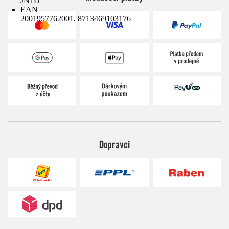
JN1D
EAN
2001957762001, 8713469103176
Dopravci