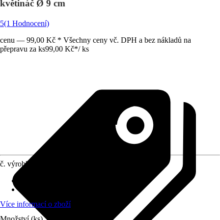
květináč Ø 9 cm
5
(1 Hodnocení)
cenu — 99,00 Kč * Všechny ceny vč. DPH a bez nákladů na
přepravu za ks
99,00 Kč
*
/
ks
č. výrobku
1957762
Umístění
:
Slunce, Polostín
stálezelené
:
Ne
Více informací o zboží
Množství (ks)