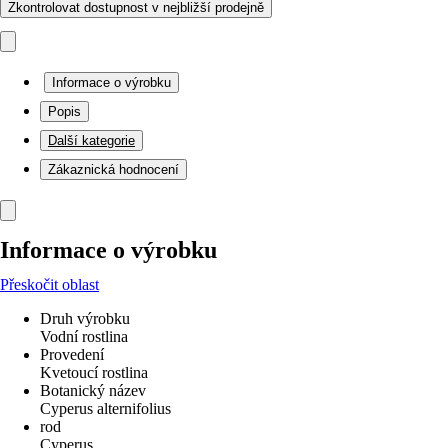
Zkontrolovat dostupnost v nejbližší prodejně
Informace o výrobku
Popis
Další kategorie
Zákaznická hodnocení
Informace o výrobku
Přeskočit oblast
Druh výrobku
Vodní rostlina
Provedení
Kvetoucí rostlina
Botanický název
Cyperus alternifolius
rod
Cyperus