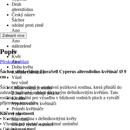
Druh
alternifolius
Český název
Šáchor
odolné proti zimě
Ano
víceleté
Zobrazit více
Ano
stálezelené
Popis
Ne
Květ
Přeskočit oblast
Ano
Doba květu
Šáchor střídavolistý FloraSelf Cyperus alternifolius květináč Ø 9
Květen, Červenec
cm
Vůně
bez vůně
Šáchor střídavolistý je atraktivní jezírková rostlina, která přináší do
Oblast vodních rostlin
zahrady zajímavý vzhled díky svým deštníkovitým květům. Tato
Zóna1-zóna okraje jezírka
rostlina je ideální pro výsadbu v blízkosti vodních ploch a vytváří
Kvalita
příjemnou atmosféru.
Vypěstované v květináči
Průměr květináče
Klíčové vlastnosti
9 cm
• Kvetoucí rostlina s deštníkovitými květy
Síla růstu
• Vhodná pro slunné a polostinné umístění
středně rychle rostoucí
• Odolná proti zimě
doba sadby