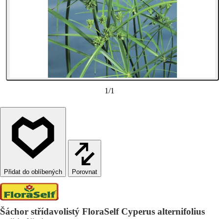
1
/
1
Porovnat
Šáchor střídavolistý FloraSelf Cyperus alternifolius