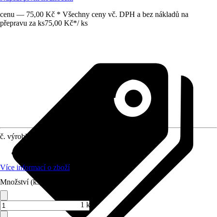
cenu — 75,00 Kč * Všechny ceny vč. DPH a bez nákladů na
přepravu za ks
75,00 Kč
*
/
ks
č. výrobku
6126397
Oblast použití
:
Umělecká malba
Více informací o zboží
Množství (ks)
1 ks