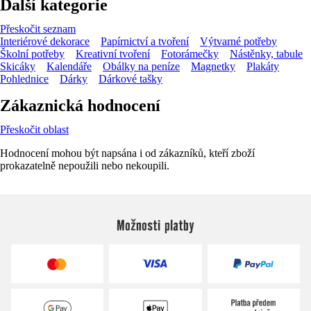
Další kategorie
Přeskočit seznam
Interiérové dekorace
Papírnictví a tvoření
Výtvarné potřeby
Školní potřeby
Kreativní tvoření
Fotorámečky
Nástěnky, tabule
Skicáky
Kalendáře
Obálky na peníze
Magnetky
Plakáty
Pohlednice
Dárky
Dárkové tašky
Zákaznická hodnocení
Přeskočit oblast
Hodnocení mohou být napsána i od zákazníků, kteří zboží
prokazatelně nepoužili nebo nekoupili.
Možnosti platby