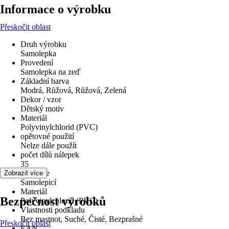
Informace o výrobku
Přeskočit oblast
Druh výrobku
Samolepka
Provedení
Samolepka na zeď
Základní barva
Modrá, Růžová, Růžová, Zelená
Dekor / vzor
Dětský motiv
Materiál
Polyvinylchlorid (PVC)
opětovné použití
Nelze dále použít
počet dílů nálepek
35
Aplikace
Zobrazit více
Samolepicí
Materiál
Bezpečnost výrobků
Polyvinylchlorid (PVC)
Vlastnosti podkladu
Bez mastnot, Suché, Čisté, Bezprašné
Přeskočit oblast
EAN