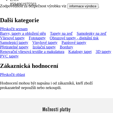
8594061975503
Zodpovědnost za bezpečnost výrobku viz
.
informace výrobce
Další kategorie
Přeskočit seznam
Barvy, tapety a obložení stěn
Tapety na zeď
Samolepky na zeď
Vliesové tapety
Fototapety
Obrazové tapety - digitální tisk
Samolepicí tapety
Vinylové tapety
Papírové tapety
Přetiratelné tapety
Izolační tapety
Bordury
Renovační vliesová textilie a makulatura
Katalogy tapet
3D tapety
PVC tapety
Zákaznická hodnocení
Přeskočit oblast
Hodnocení mohou být napsána i od zákazníků, kteří zboží
prokazatelně nepoužili nebo nekoupili.
Možnosti platby