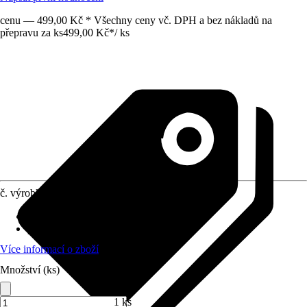
cenu — 499,00 Kč * Všechny ceny vč. DPH a bez nákladů na
přepravu za ks
499,00 Kč
*
/
ks
č. výrobku
8906884
opětovné použití
:
Nelze dále použít
počet dílů nálepek
:
35
Více informací o zboží
Množství (ks)
1 ks