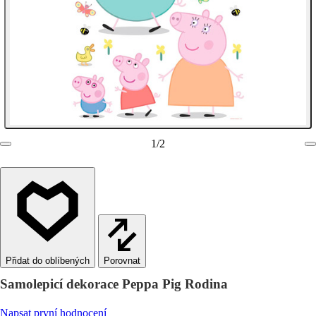
1
/
2
Porovnat
Samolepicí dekorace Peppa Pig Rodina
Napsat první hodnocení