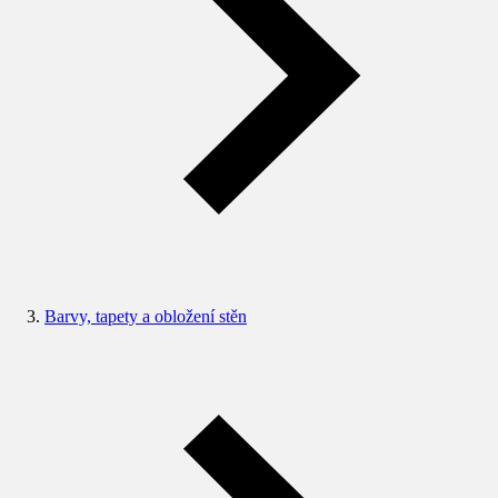
Barvy, tapety a obložení stěn