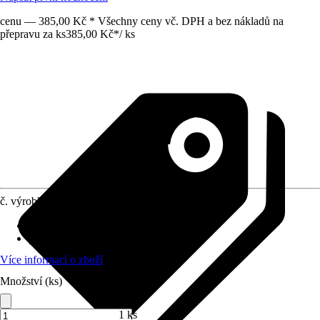
cenu — 385,00 Kč * Všechny ceny vč. DPH a bez nákladů na
přepravu za ks
385,00 Kč
*
/
ks
č. výrobku
6179438
opětovné použití
:
Nelze dále použít
počet dílů nálepek
:
10
Více informací o zboží
Množství (ks)
1 ks