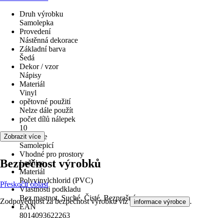
Druh výrobku
Samolepka
Provedení
Nástěnná dekorace
Základní barva
Šedá
Dekor / vzor
Nápisy
Materiál
Vinyl
opětovné použití
Nelze dále použít
počet dílů nálepek
10
Aplikace
Zobrazit více
Samolepicí
Vhodné pro prostory
Bezpečnost výrobků
Ložnice
Materiál
Polyvinylchlorid (PVC)
Přeskočit oblast
Vlastnosti podkladu
Bez mastnot, Suché, Čisté, Bezprašné
Zodpovědnost za bezpečnost výrobku viz
.
informace výrobce
EAN
8014093622263