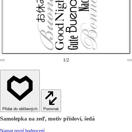
1
/
2
Porovnat
Samolepka na zeď, motiv přísloví, šedá
Napsat první hodnocení