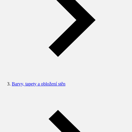
Barvy, tapety a obložení stěn