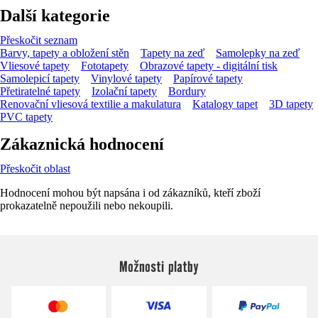
Další kategorie
Přeskočit seznam
Barvy, tapety a obložení stěn
Tapety na zeď
Samolepky na zeď
Vliesové tapety
Fototapety
Obrazové tapety - digitální tisk
Samolepicí tapety
Vinylové tapety
Papírové tapety
Přetiratelné tapety
Izolační tapety
Bordury
Renovační vliesová textilie a makulatura
Katalogy tapet
3D tapety
PVC tapety
Zákaznická hodnocení
Přeskočit oblast
Hodnocení mohou být napsána i od zákazníků, kteří zboží
prokazatelně nepoužili nebo nekoupili.
Možnosti platby