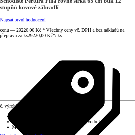
Schodiště Pertura Filia rovné šířka 65 cm buk 12
stupňů kovové zábradlí
Napsat první hodnocení
cenu — 29220,00 Kč * Všechny ceny vč. DPH a bez nákladů na
přepravu za ks
29220,00 Kč
*
/
ks
č. výrobku
6248379
Výška patra
:
286 cm
Provedení stupňů schodiště
:
Lepené dřevo buk
Možný tvar schodiště
:
Rovné