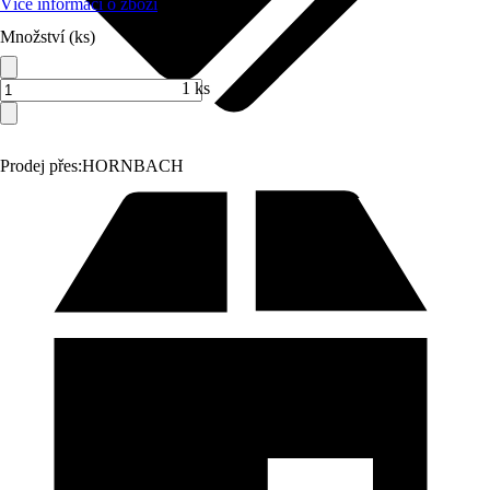
Více informací o zboží
Množství (ks)
1 ks
Prodej přes:
HORNBACH