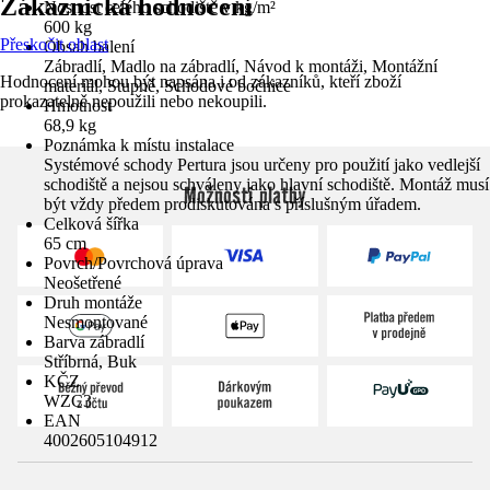
Zákaznická hodnocení
Nosnost celého schodiště v kg/m²
600 kg
Přeskočit oblast
Obsah balení
Zábradlí, Madlo na zábradlí, Návod k montáži, Montážní
Hodnocení mohou být napsána i od zákazníků, kteří zboží
materiál, Stupně, Schodové bočnice
prokazatelně nepoužili nebo nekoupili.
Hmotnost
68,9 kg
Poznámka k místu instalace
Systémové schody Pertura jsou určeny pro použití jako vedlejší
schodiště a nejsou schváleny jako hlavní schodiště. Montáž musí
Možnosti platby
být vždy předem prodiskutována s příslušným úřadem.
Celková šířka
65 cm
Povrch/Povrchová úprava
Neošetřené
Druh montáže
Nesmontované
Barva zábradlí
Stříbrná, Buk
KČZ
WZC3
EAN
4002605104912