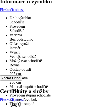
Informace o výrobku
Přeskočit oblast
Druh výrobku
Schodiště
Provedení
Schodiště
Varianta
Bez podstupnic
Oblast využití
Interiér
Využití
Vedlejší schodiště
Možný tvar schodiště
Rovné
Odstup od zdi
207 cm
Výška patra
Zobrazit více
286 cm
Materiál stupňů schodiště
Certifikáty a služby
Dřevo
Provedení stupňů schodiště
Přeskočit oblast
Lepené dřevo buk
Tloušťka stupně