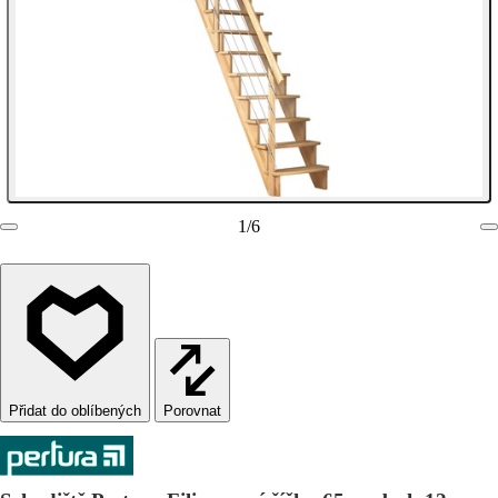
1
/
6
Porovnat