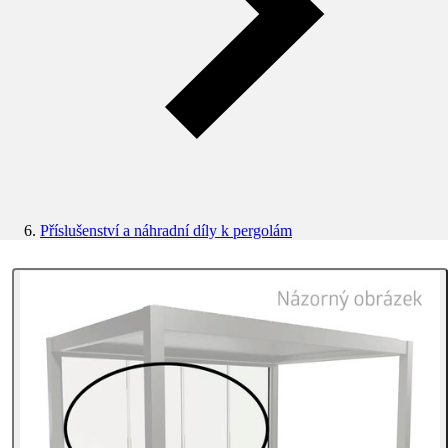
Příslušenství a náhradní díly k pergolám