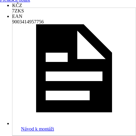
KČZ
7ZKS
EAN
9003414957756
Návod k montáži