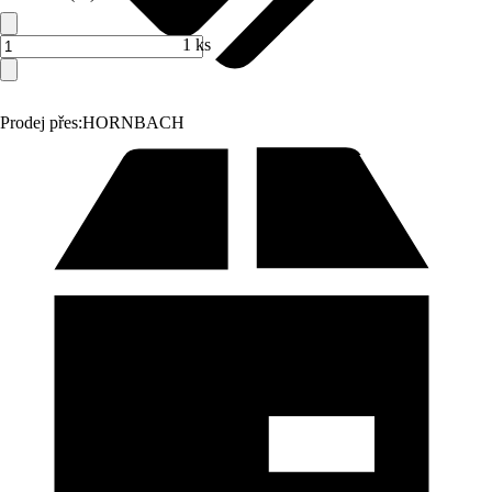
1 ks
Prodej přes:
HORNBACH