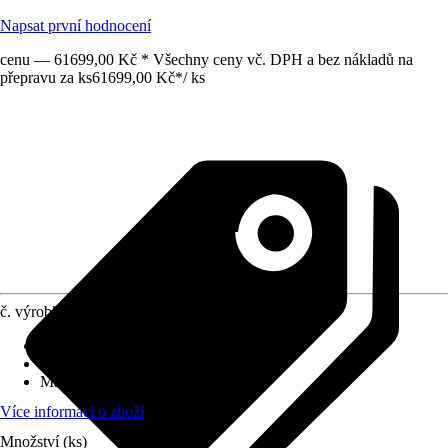
Napsat první hodnocení
cenu — 61699,00 Kč * Všechny ceny vč. DPH a bez nákladů na
přepravu za ks
61699,00 Kč
*
/
ks
č. výrobku
12655606
Druh výrobku
:
Stěnový prvek
Vhodné pro
:
Pergoly
Materiál
:
Sklo
Více informací o zboží
Množství (ks)