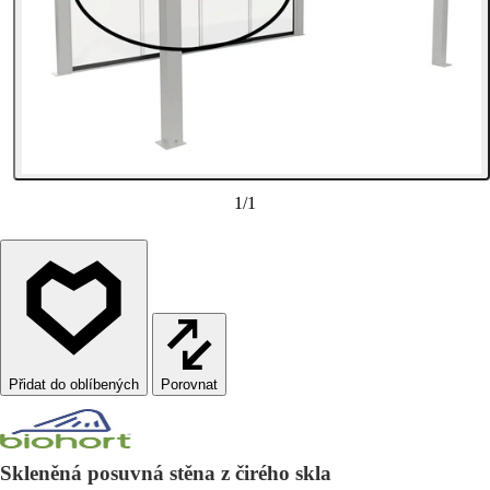
1
/
1
Porovnat
Skleněná posuvná stěna z čirého skla