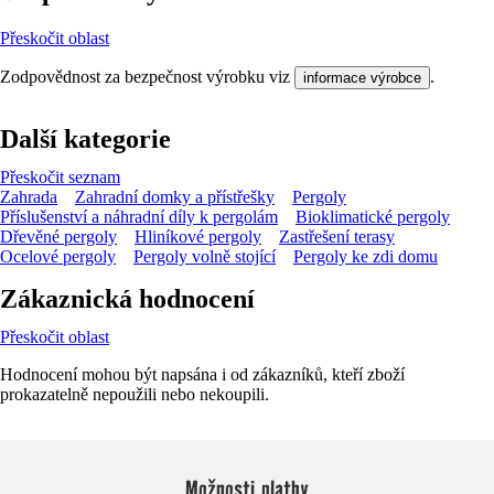
Přeskočit oblast
Zodpovědnost za bezpečnost výrobku viz
.
informace výrobce
Další kategorie
Přeskočit seznam
Zahrada
Zahradní domky a přístřešky
Pergoly
Příslušenství a náhradní díly k pergolám
Bioklimatické pergoly
Dřevěné pergoly
Hliníkové pergoly
Zastřešení terasy
Ocelové pergoly
Pergoly volně stojící
Pergoly ke zdi domu
Zákaznická hodnocení
Přeskočit oblast
Hodnocení mohou být napsána i od zákazníků, kteří zboží
prokazatelně nepoužili nebo nekoupili.
Možnosti platby