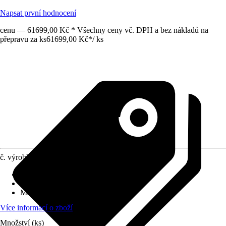
Napsat první hodnocení
cenu — 61699,00 Kč * Všechny ceny vč. DPH a bez nákladů na
přepravu za ks
61699,00 Kč
*
/
ks
č. výrobku
12655634
Druh výrobku
:
Stěnový prvek
Vhodné pro
:
Pergoly
Materiál
:
Sklo
Více informací o zboží
Množství (ks)