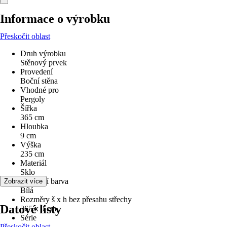
Informace o výrobku
Přeskočit oblast
Druh výrobku
Stěnový prvek
Provedení
Boční stěna
Vhodné pro
Pergoly
Šířka
365 cm
Hloubka
9 cm
Výška
235 cm
Materiál
Sklo
Základní barva
Zobrazit více
Bílá
Rozměry š x h bez přesahu střechy
Datové listy
365 x 9 cm
Série
Přeskočit oblast
-