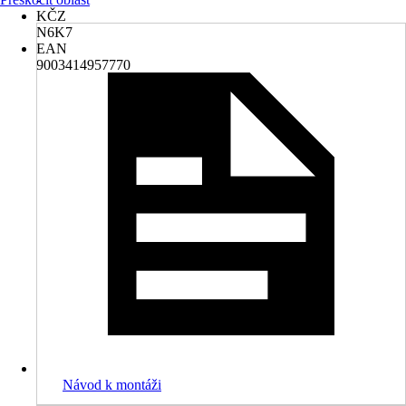
KČZ
N6K7
EAN
9003414957770
Návod k montáži