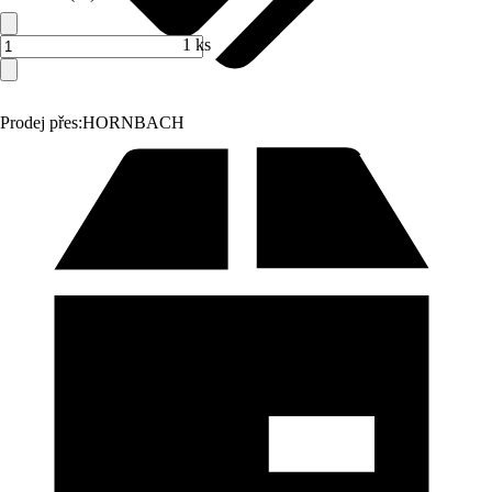
1 ks
Prodej přes:
HORNBACH