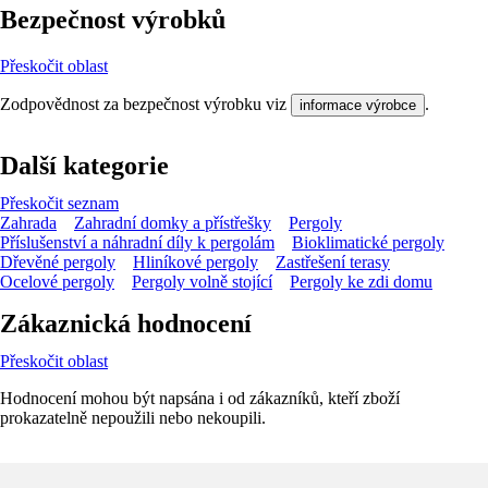
Bezpečnost výrobků
Přeskočit oblast
Zodpovědnost za bezpečnost výrobku viz
.
informace výrobce
Další kategorie
Přeskočit seznam
Zahrada
Zahradní domky a přístřešky
Pergoly
Příslušenství a náhradní díly k pergolám
Bioklimatické pergoly
Dřevěné pergoly
Hliníkové pergoly
Zastřešení terasy
Ocelové pergoly
Pergoly volně stojící
Pergoly ke zdi domu
Zákaznická hodnocení
Přeskočit oblast
Hodnocení mohou být napsána i od zákazníků, kteří zboží
prokazatelně nepoužili nebo nekoupili.