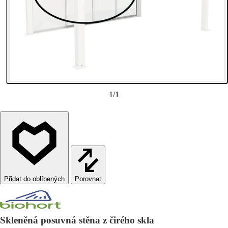
1
/
1
Porovnat
Skleněná posuvná stěna z čirého skla