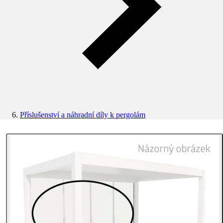
Příslušenství a náhradní díly k pergolám