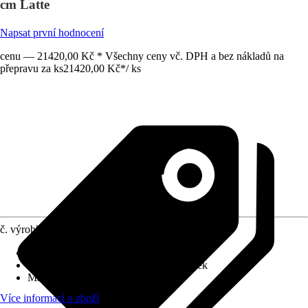
cm Latte
Napsat první hodnocení
cenu — 21420,00 Kč * Všechny ceny vč. DPH a bez nákladů na
přepravu za ks
21420,00 Kč
*
/
ks
č. výrobku
12298781
Druh výrobku
:
Stěnový prvek, Stínění
Vhodné pro
:
Pergoly, Terasový přístřešek
Materiál
:
Polyester (PES)
Více informací o zboží