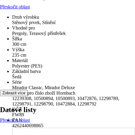
Přeskočit oblast
Druh výrobku
Stěnový prvek, Stínění
Vhodné pro
Pergoly, Terasový přístřešek
Šířka
300 cm
Výška
235 cm
Materiál
Polyester (PES)
Základní barva
Šedá
Série
Mirador Classic, Mirador Deluxe
vhodné pro číslo zboží Hornbach
Zobrazit více
12239308, 10500894, 10500893, 10472876, 12298789,
12298791, 12298790, 10472884, 12298792
Datové listy
KČZ
FW89
Přeskočit oblast
EAN
4262440698865