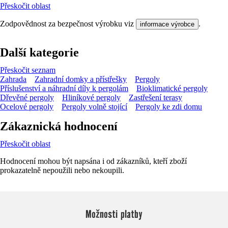
Přeskočit oblast
Zodpovědnost za bezpečnost výrobku viz
.
informace výrobce
Další kategorie
Přeskočit seznam
Zahrada
Zahradní domky a přístřešky
Pergoly
Příslušenství a náhradní díly k pergolám
Bioklimatické pergoly
Dřevěné pergoly
Hliníkové pergoly
Zastřešení terasy
Ocelové pergoly
Pergoly volně stojící
Pergoly ke zdi domu
Zákaznická hodnocení
Přeskočit oblast
Hodnocení mohou být napsána i od zákazníků, kteří zboží
prokazatelně nepoužili nebo nekoupili.
Možnosti platby