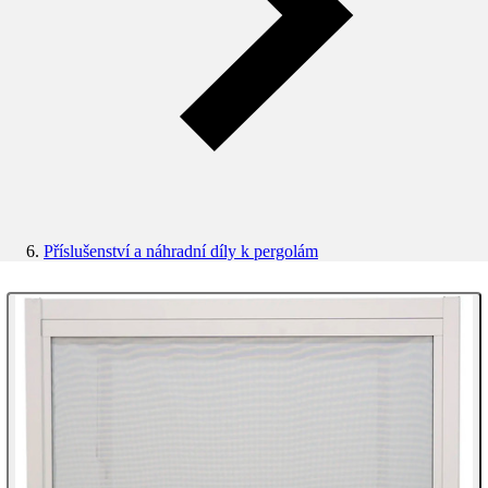
Příslušenství a náhradní díly k pergolám