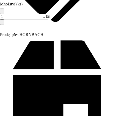
Množství (ks)
1 ks
Prodej přes:
HORNBACH