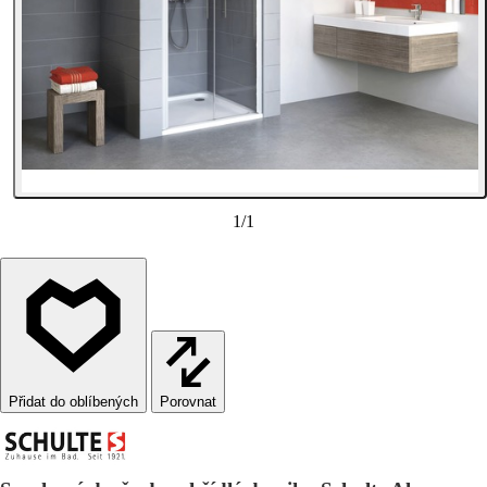
1
/
1
Porovnat