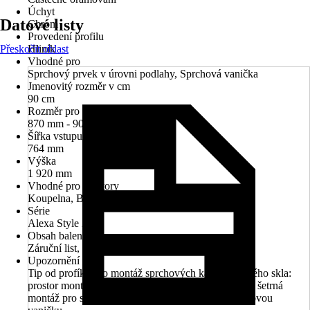
Úchyt
Datové listy
Chrom
Provedení profilu
Přeskočit oblast
Hliník
Vhodné pro
Sprchový prvek v úrovni podlahy, Sprchová vanička
Jmenovitý rozměr v cm
90 cm
Rozměr pro instalaci do niky
870 mm - 906 mm
Šířka vstupu
764 mm
Výška
1 920 mm
Vhodné pro prostory
Koupelna, Bezbariérová koupelna
Série
Alexa Style 2.0
Obsah balení
Záruční list, Montážní materiál
Upozornění
Tip od profíků pro montáž sprchových kabin z pravého skla:
prostor montáže vystelte dekami. Tak bude zajištěna šetrná
montáž pro sprchovou kabinu, vaši podlahu i sprchovou