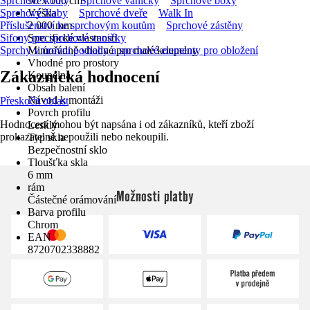
Sprchové kouty
90 x 100 cm
Sprchové vaničky
Sprchové boxy
Sprchové žlaby
Výška
Sprchové dveře
Walk In
Příslušenství ke sprchovým koutům
2 000 mm
Sprchové zástěny
Sifony pro sprchové vaničky
Specifické vlastnosti
Sprchy v úrovni podlahy a sprchové elementy pro obložení
Mimořádně vhodné pro malé koupelny
Vhodné pro prostory
Zákaznická hodnocení
Koupelna
Obsah balení
Návod k montáži
Přeskočit oblast
Povrch profilu
Hodnocení mohou být napsána i od zákazníků, kteří zboží
Lesklý
prokazatelně nepoužili nebo nekoupili.
Typ skla
Bezpečnostní sklo
Tloušťka skla
6 mm
rám
Možnosti platby
Částečné orámování
Barva profilu
Chrom
EAN
8720702338882