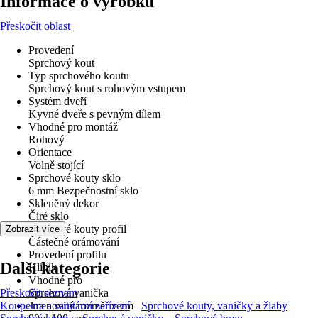
Informace o výrobku
Přeskočit oblast
Provedení
Sprchový kout
Typ sprchového koutu
Sprchový kout s rohovým vstupem
Systém dveří
Kyvné dveře s pevným dílem
Vhodné pro montáž
Rohový
Orientace
Volně stojící
Sprchové kouty sklo
6 mm Bezpečnostní sklo
Skleněný dekor
Čiré sklo
Sprchové kouty profil
Zobrazit více
Částečné orámování
Provedení profilu
Další kategorie
Hliník
Vhodné pro
Přeskočit seznam
Sprchová vanička
Koupelna a sanitární zařízení
Jmenovitý rozměr v cm
Sprchové kouty, vaničky a žlaby