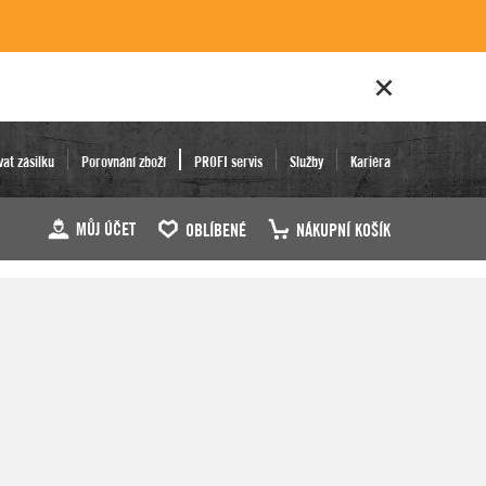
vat zásilku
Porovnání zboží
PROFI servis
Služby
Kariéra
MŮJ ÚČET
OBLÍBENÉ
NÁKUPNÍ KOŠÍK