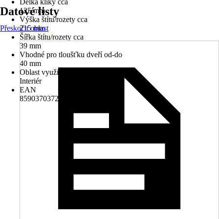
Délka kliky cca
Datové listy
125 mm
Výška štítu/rozety cca
Přeskočit oblast
215 mm
Šířka štítu/rozety cca
39 mm
Vhodné pro tloušťku dveří od-do
40 mm
Oblast využití
Interiér
EAN
8590370372699