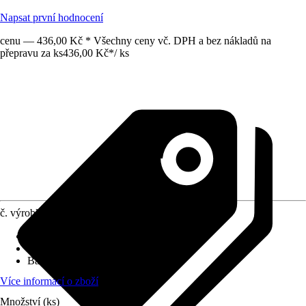
Napsat první hodnocení
cenu — 436,00 Kč * Všechny ceny vč. DPH a bez nákladů na
přepravu za ks
436,00 Kč
*
/
ks
č. výrobku
8283422
Provedení
:
Dlouhý štítek
Varianta
:
Klika/Koule
Barevný odstín
:
Nerezová ocel
Více informací o zboží
Množství (ks)