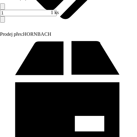
1 ks
Prodej přes:
HORNBACH