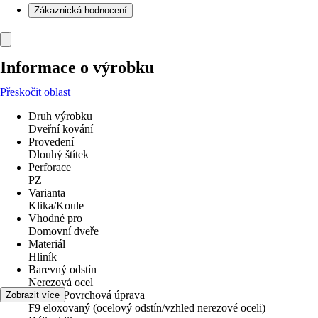
Zákaznická hodnocení
Informace o výrobku
Přeskočit oblast
Druh výrobku
Dveřní kování
Provedení
Dlouhý štítek
Perforace
PZ
Varianta
Klika/Koule
Vhodné pro
Domovní dveře
Materiál
Hliník
Barevný odstín
Nerezová ocel
Povrch/Povrchová úprava
Zobrazit více
F9 eloxovaný (ocelový odstín/vzhled nerezové oceli)