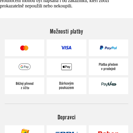
Hodnocení mohou být napsána i od zákazníků, kteří zboží
prokazatelně nepoužili nebo nekoupili.
Možnosti platby
Dopravci