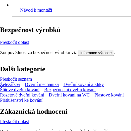
Návod k montáži
Bezpečnost výrobků
Přeskočit oblast
Zodpovědnost za bezpečnost výrobku viz
.
informace výrobce
Další kategorie
Přeskočit seznam
Železářství
Dveřní mechanika
Dveřní kování a kliky
Štítové dveřní kování
Bezpečnostní dveřní kování
Rozetové dveřní kování
Dveřní kování na WC
Plastové kování
Příslušenství ke kování
Zákaznická hodnocení
Přeskočit oblast