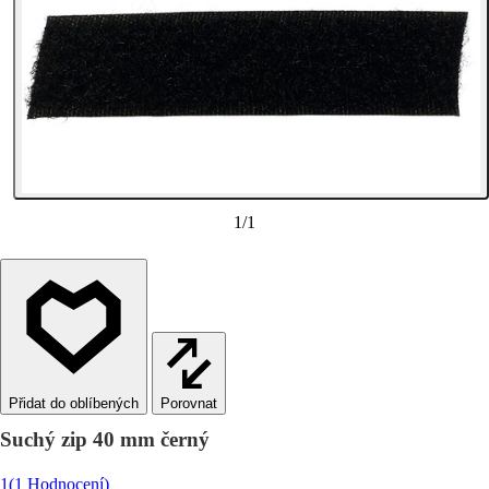
1
/
1
Porovnat
Suchý zip 40 mm černý
1
(1 Hodnocení)