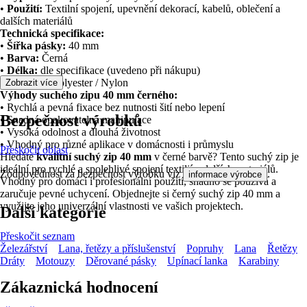
•
Použití:
Textilní spojení, upevnění dekorací, kabelů, oblečení a
dalších materiálů
Technická specifikace:
•
Šířka pásky:
40 mm
•
Barva:
Černá
•
Délka:
dle specifikace (uvedeno při nákupu)
•
Materiál:
Polyester / Nylon
Zobrazit více
Výhody suchého zipu 40 mm černého:
• Rychlá a pevná fixace bez nutnosti šití nebo lepení
Bezpečnost výrobků
• Snadná opakovatelná manipulace
• Vysoká odolnost a dlouhá životnost
• Vhodný pro různé aplikace v domácnosti i průmyslu
Přeskočit oblast
Hledáte
kvalitní suchý zip 40 mm
v černé barvě? Tento suchý zip je
ideální pro rychlé a spolehlivé spojení textilií a dalších materiálů.
Zodpovědnost za bezpečnost výrobku viz
.
informace výrobce
Vhodný pro domácí i profesionální použití, snadno se používá a
zaručuje pevné uchycení. Objednejte si černý suchý zip 40 mm a
využijte jeho univerzální vlastnosti ve vašich projektech.
Další kategorie
Přeskočit seznam
Železářství
Lana, řetězy a příslušenství
Popruhy
Lana
Řetězy
Dráty
Motouzy
Děrované pásky
Upínací lanka
Karabiny
Zákaznická hodnocení