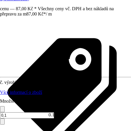
cenu — 87,00 Kč * Všechny ceny vč. DPH a bez nákladů na
přepravu za m
87,00 Kč
*
/
m
č. výrobku
4254466
Více informací o zboží
Množství (m)
0.1 m