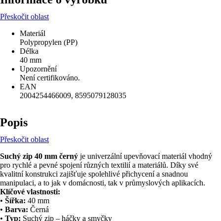
Přeskočit oblast
Materiál
Polypropylen (PP)
Délka
40 mm
Upozornění
Není certifikováno.
EAN
2004254466009, 8595079128035
Popis
Přeskočit oblast
Suchý zip 40 mm černý
je univerzální upevňovací materiál vhodný
pro rychlé a pevné spojení různých textilií a materiálů. Díky své
kvalitní konstrukci zajišťuje spolehlivé přichycení a snadnou
manipulaci, a to jak v domácnosti, tak v průmyslových aplikacích.
Klíčové vlastnosti:
•
Šířka:
40 mm
•
Barva:
Černá
•
Typ:
Suchý zip – háčky a smyčky