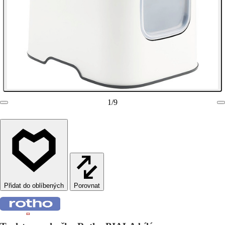
1
/
9
Porovnat