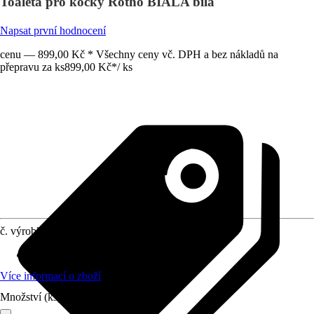
Toaleta pro kočky Rotho BIALA bílá
Napsat první hodnocení
cenu — 899,00 Kč * Všechny ceny vč. DPH a bez nákladů na
přepravu za ks
899,00 Kč
*
/
ks
č. výrobku
10598122
Materiál
:
Plast
Více informací o zboží
Množství (ks)