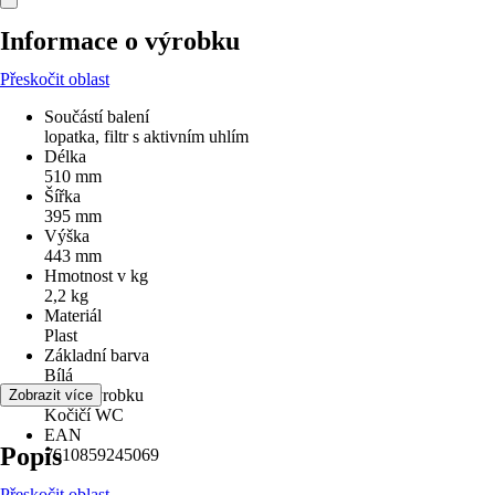
Informace o výrobku
Přeskočit oblast
Součástí balení
lopatka, filtr s aktivním uhlím
Délka
510 mm
Šířka
395 mm
Výška
443 mm
Hmotnost v kg
2,2 kg
Materiál
Plast
Základní barva
Bílá
Druh výrobku
Zobrazit více
Kočičí WC
EAN
Popis
7610859245069
Přeskočit oblast