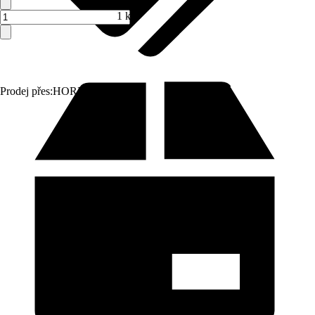
1 ks
Prodej přes:
HORNBACH