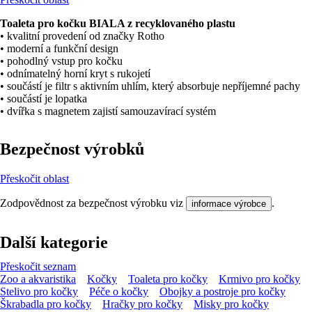
Toaleta pro kočku BIALA z recyklovaného plastu
• kvalitní provedení od značky Rotho
• moderní a funkční design
• pohodlný vstup pro kočku
• odnímatelný horní kryt s rukojetí
• součástí je filtr s aktivním uhlím, který absorbuje nepříjemné pachy
• součástí je lopatka
• dvířka s magnetem zajistí samouzavírací systém
Bezpečnost výrobků
Přeskočit oblast
Zodpovědnost za bezpečnost výrobku viz
.
informace výrobce
Další kategorie
Přeskočit seznam
Zoo a akvaristika
Kočky
Toaleta pro kočky
Krmivo pro kočky
Stelivo pro kočky
Péče o kočky
Obojky a postroje pro kočky
Škrabadla pro kočky
Hračky pro kočky
Misky pro kočky