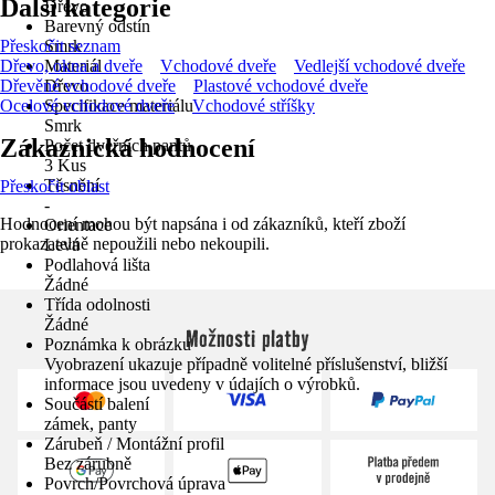
Další kategorie
Dřevo
Barevný odstín
Přeskočit seznam
Smrk
Dřevo, okna a dveře
Materiál
Vchodové dveře
Vedlejší vchodové dveře
Dřevěné vchodové dveře
Dřevo
Plastové vchodové dveře
Ocelové vchodové dveře
Specifikace materiálu
Vchodové stříšky
Smrk
Zákaznická hodnocení
Počet dveřních pantů
3 Kus
Těsnění
Přeskočit oblast
-
Hodnocení mohou být napsána i od zákazníků, kteří zboží
Orientace
prokazatelně nepoužili nebo nekoupili.
Levá
Podlahová lišta
Žádné
Třída odolnosti
Žádné
Možnosti platby
Poznámka k obrázku
Vyobrazení ukazuje případně volitelné příslušenství, bližší
informace jsou uvedeny v údajích o výrobků.
Součástí balení
zámek, panty
Zárubeň / Montážní profil
Bez zárubně
Povrch/Povrchová úprava