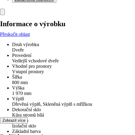
Informace o výrobku
Přeskočit oblast
Druh výrobku
Dveře
Provedení
Vedlejší vchodové dveře
Vhodné pro prostory
Vstupní prostory
Šířka
800 mm
Výška
1 970 mm
Výplň
Dřevěná výplň, Skleněná výplň s mřížkou
Dekorační sklo
Kůra stromů bílá
Typ skla
Zobrazit více
Izolační sklo
Základní barva