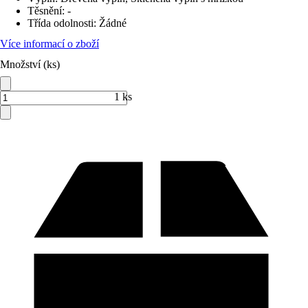
Těsnění
:
-
Třída odolnosti
:
Žádné
Více informací o zboží
Množství (ks)
1 ks