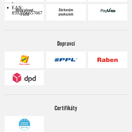
-
EAN
8592656657667
Dopravci
Certifikáty