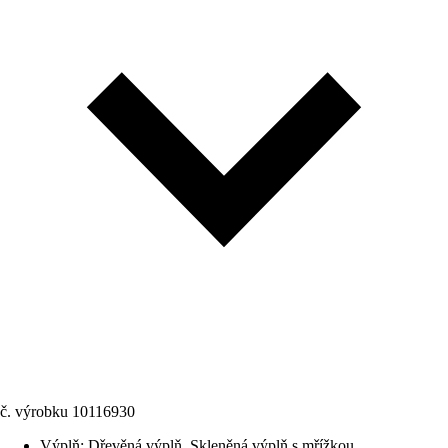
č. výrobku
10116930
Výplň
:
Dřevěná výplň, Skleněná výplň s mřížkou