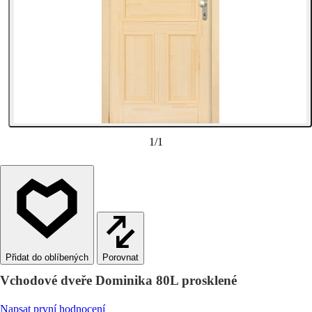
1
/
1
Porovnat
Vchodové dveře Dominika 80L prosklené
Napsat první hodnocení