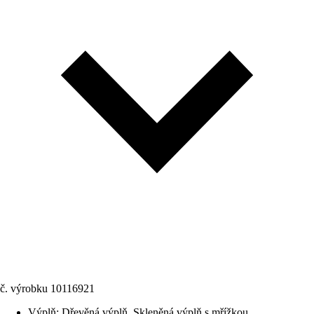
č. výrobku
10116921
Výplň
:
Dřevěná výplň, Skleněná výplň s mřížkou