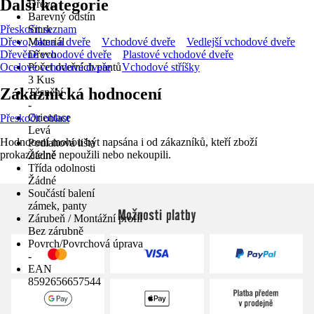
Další kategorie
Dřevo
Barevný odstín
Přeskočit seznam
Smrk
Dřevo, okna a dveře
Materiál
Vchodové dveře
Vedlejší vchodové dveře
Dřevěné vchodové dveře
Dřevo
Plastové vchodové dveře
Ocelové vchodové dveře
Počet dveřních pantů
Vchodové stříšky
3 Kus
Zákaznická hodnocení
Těsnění
-
Orientace
Přeskočit oblast
Levá
Hodnocení mohou být napsána i od zákazníků, kteří zboží
Podlahová lišta
prokazatelně nepoužili nebo nekoupili.
Žádné
Třída odolnosti
Žádné
Součástí balení
zámek, panty
Možnosti platby
Zárubeň / Montážní profil
Bez zárubně
Povrch/Povrchová úprava
-
EAN
8592656657544