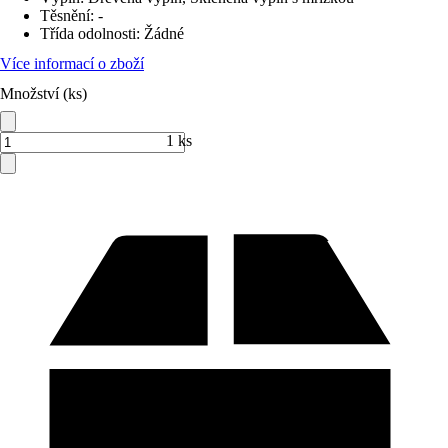
Těsnění
:
-
Třída odolnosti
:
Žádné
Více informací o zboží
Množství (ks)
1 ks