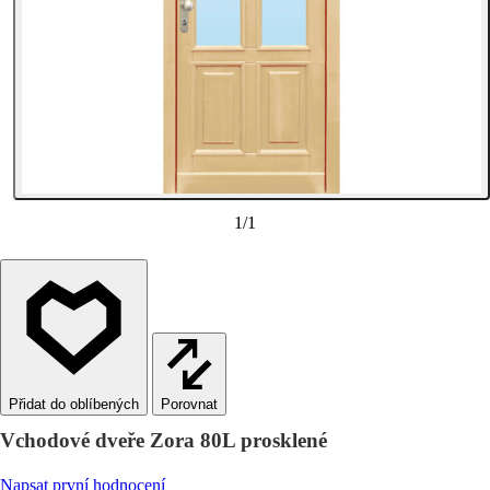
1
/
1
Porovnat
Vchodové dveře Zora 80L prosklené
Napsat první hodnocení