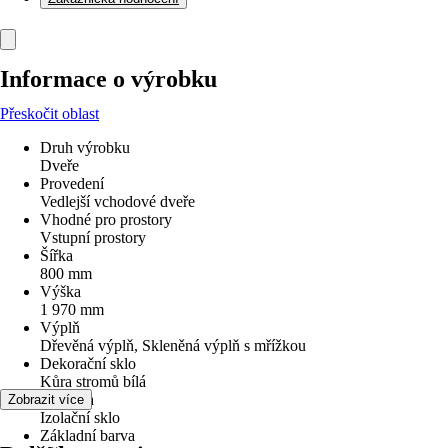
Informace o výrobku
Přeskočit oblast
Druh výrobku
Dveře
Provedení
Vedlejší vchodové dveře
Vhodné pro prostory
Vstupní prostory
Šířka
800 mm
Výška
1 970 mm
Výplň
Dřevěná výplň, Skleněná výplň s mřížkou
Dekorační sklo
Kůra stromů bílá
Typ skla
Zobrazit více
Izolační sklo
Základní barva