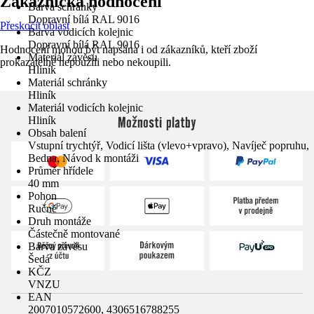
Zákaznická hodnocení
Barva schránky
Dopravní bílá RAL 9016
Přeskočit oblast
Barva vodicích kolejnic
Dopravní bílá RAL 9016
Hodnocení mohou být napsána i od zákazníků, kteří zboží
Materiál závěsu
prokazatelně nepoužili nebo nekoupili.
Hliník
Materiál schránky
Hliník
Materiál vodicích kolejnic
Možnosti platby
Hliník
Obsah balení
Vstupní trychtýř, Vodicí lišta (vlevo+vpravo), Navíječ popruhu,
Bedna, Návod k montáži
Průměr hřídele
40 mm
Pohon
Ručně
Druh montáže
Částečně montované
Barva závěsu
Šedá
KČZ
VNZU
EAN
2007010572600, 4306516788255