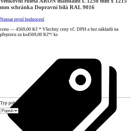
Venkovní roleta ARON manuální L 1250 mm x 1215
mm schránka Dopravní bílá RAL 9016
Napsat první hodnocení
cenu — 4569,00 Kč * Všechny ceny vč. DPH a bez nákladů na
přepravu za ks
4569,00 Kč
*
/
ks
Typ pohonu