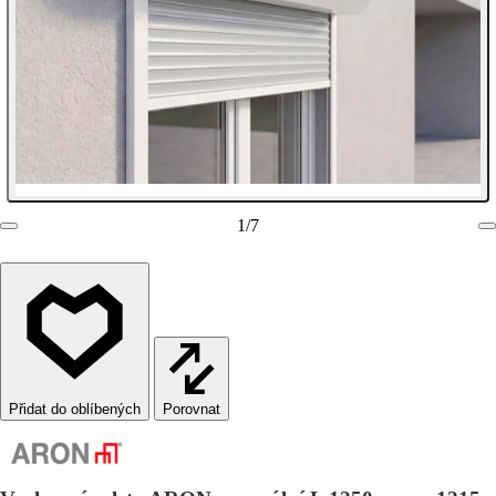
1
/
7
Porovnat