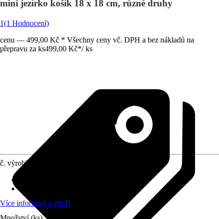
mini jezírko košík 18 x 18 cm, různé druhy
1
(1 Hodnocení)
cenu — 499,00 Kč * Všechny ceny vč. DPH a bez nákladů na
přepravu za ks
499,00 Kč
*
/
ks
č. výrobku
8566663
Umístění
:
Slunce, Polostín
stálezelené
:
Ne
Více informací o zboží
Množství (ks)