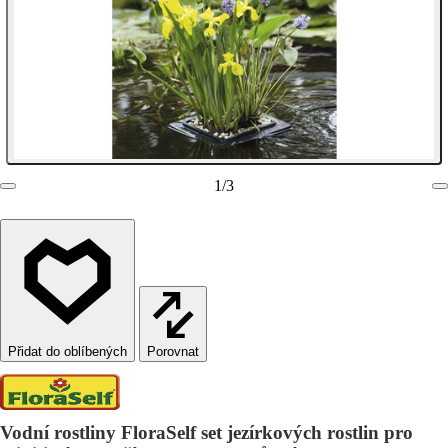
1
/
3
Porovnat
Vodní rostliny FloraSelf set jezírkových rostlin pro