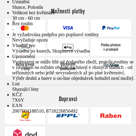
Umístění
Slunce, Polostín
Možnosti platby
Velikost bez květináče
30 cm - 60 cm
Řez rostlin
-
Je vyžadována podpěra pro popínavé rostliny
Nevyžaduje oporu
Vhodné pro
Výsadba po kusech, Skupinová výsadba
Upozornění
Vyobrazení se může lišit od dodaného zboží, protože rostliny se
v závislosti na ročním období nacházejí v různých stádiích - od
seříznutých nebo ještě nevyrašených až po plné květenství,
Výběr druhů a barev u on-line objednávek bohužel není možný.
List
Shazující listy
KČZ
Dopravci
7X6Y
EAN
2007004188510, 8718226850492