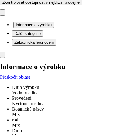
Zkontrolovat dostupnost v nejbližší prodejně
Informace o výrobku
Další kategorie
Zákaznická hodnocení
Informace o výrobku
Přeskočit oblast
Druh výrobku
Vodní rostlina
Provedení
Kvetoucí rostlina
Botanický název
Mix
rod
Mix
Druh