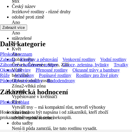
Mix
Český název
Jezírkové rostliny - různé druhy
odolné proti zimě
Ano
víceleté
Zobrazit více
Ano
stálezelené
Další kategorie
Ne
Květ
Přeskočit seznam
Ano
Zahrada
Doba květu
Rostliny a pěstování
Venkovní rostliny
Vodní rostliny
Záhonové a balkónové rostliny
Červen, Červenec, Srpen, Září
Ovoce, zelenina, bylinky
Trvalky
Okrasné dřeviny
Vůně
Přenosné rostliny
Okrasné trávy a bambusy
Růže
bez vůně
Jehličnany
Popínavé rostliny
Rostliny pro živé ploty
Půdopokryvné rostliny
Oblast vodních rostlin
Rododendrony
Zóna2-vlhká zóna
Zákaznická hodnocení
Kvalita
Vypěstované v květináči
Růst
Přeskočit oblast
Vytváří trsy – má kompaktní růst, netvoří výhonky
Hodnocení mohou být napsána i od zákazníků, kteří zboží
Síla růstu
prokazatelně nepoužili nebo nekoupili.
středně rychle rostoucí
doba sadby
Není-li půda zamrzlá, lze tuto rostlinu vysadit.