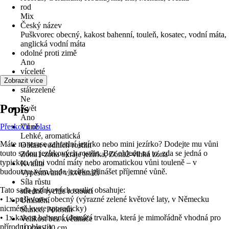
rod
Mix
Český název
Puškvorec obecný, kakost bahenní, touleň, kosatec, vodní máta,
anglická vodní máta
odolné proti zimě
Ano
víceleté
Ano
Zobrazit více
stálezelené
Ne
Popis
Květ
Ano
Přeskočit oblast
Vůně
Lehké, aromatická
Máte na terase zahradní jezírko nebo mini jezírko? Dodejte mu vůni
Oblast vodních rostlin
touto sadou jezírkových rostlin. Bez ohledu na to, zda se jedná o
Zóna1-zóna okraje jezírka, Zóna2-vlhká zóna
typickou vůni vodní máty nebo aromatickou vůni touleně – v
Kvalita
budoucnu vám bude jezírko přinášet příjemné vůně.
Vypěstované v květináči
Síla růstu
Tato sada jezírkových rostlin obsahuje:
středně rychle rostoucí
• 1x puškvorec obecný (výrazné zelené květové laty, v Německu
Umístění
nicméně kvete sporadicky)
Slunce, Polostín
• 1x kakost bahenní (domácí trvalka, která je mimořádně vhodná pro
Velikost bez květináče
přírodní oblasti)
10 cm - 40 cm