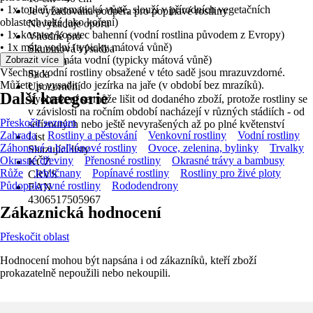
• 1x touleň (aromatická vůně, slouží v přírodních vegetačních
Je vyžadována podpěra pro popínavé rostliny
oblastech také jako koření)
Nevyžaduje oporu
• 1x kosatec/kosatec bahenní (vodní rostlina původem z Evropy)
Vhodné pro
• 1x máta vodní (typicky mátová vůně)
Skupinová výsadba
• 1x anglická máta vodní (typicky mátová vůně)
Zobrazit více
Jednotka
Všechny vodní rostliny obsažené v této sadě jsou mrazuvzdorné.
Sada
Můžete je vysadit do jezírka na jaře (v období bez mrazíků).
Upozornění
Další kategorie
Vyobrazení se může lišit od dodaného zboží, protože rostliny se
v závislosti na ročním období nacházejí v různých stádiích - od
Přeskočit seznam
seříznutých nebo ještě nevyrašených až po plné květenství
Zahrada
Rostliny a pěstování
Venkovní rostliny
Vodní rostliny
List
Záhonové a balkónové rostliny
Ovoce, zelenina, bylinky
Trvalky
Shazující listy
Okrasné dřeviny
Přenosné rostliny
Okrasné trávy a bambusy
KČZ
Růže
Jehličnany
Popínavé rostliny
Rostliny pro živé ploty
CRVS
Půdopokryvné rostliny
Rododendrony
EAN
4306517505967
Zákaznická hodnocení
Přeskočit oblast
Hodnocení mohou být napsána i od zákazníků, kteří zboží
prokazatelně nepoužili nebo nekoupili.