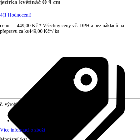
jezírka květináč Ø 9 cm
4
(1 Hodnocení)
cenu — 449,00 Kč * Všechny ceny vč. DPH a bez nákladů na
přepravu za ks
449,00 Kč
*
/
ks
č. výrobku
10520361
Umístění
:
Slunce, Polostín
stálezelené
:
Ne
Více informací o zboží
Množství (ks)