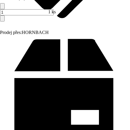
1 ks
Prodej přes:
HORNBACH