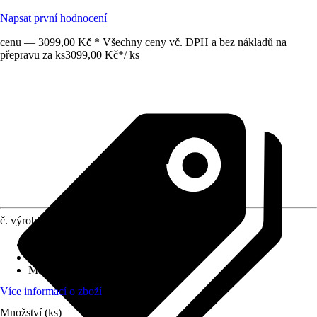
Napsat první hodnocení
cenu — 3099,00 Kč * Všechny ceny vč. DPH a bez nákladů na
přepravu za ks
3099,00 Kč
*
/
ks
č. výrobku
12655627
Druh výrobku
:
Upevnění
Vhodné pro
:
Pergoly
Materiál
:
Kov
Více informací o zboží
Množství (ks)