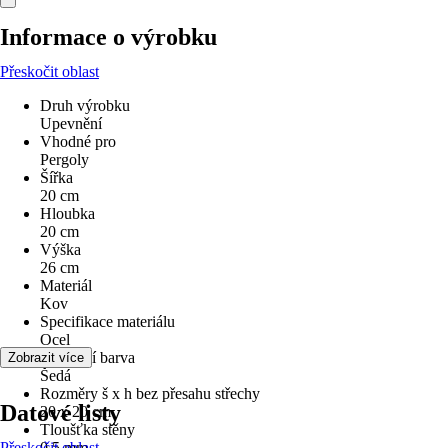
Informace o výrobku
Přeskočit oblast
Druh výrobku
Upevnění
Vhodné pro
Pergoly
Šířka
20 cm
Hloubka
20 cm
Výška
26 cm
Materiál
Kov
Specifikace materiálu
Ocel
Základní barva
Zobrazit více
Šedá
Rozměry š x h bez přesahu střechy
Datové listy
20 x 20 cm
Tloušťka stěny
Přeskočit oblast
0,5 mm