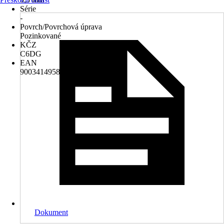
Série
-
Povrch/Povrchová úprava
Pozinkované
KČZ
C6DG
EAN
9003414958111
Dokument