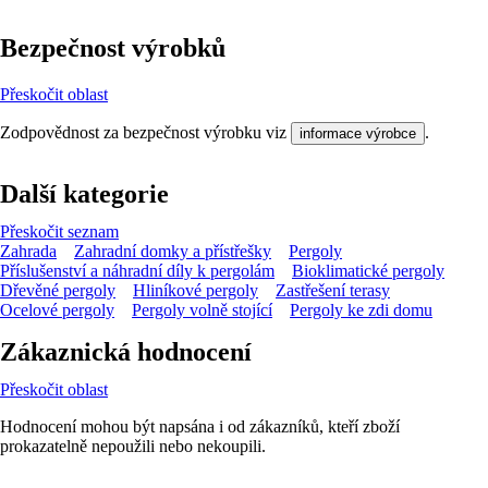
Bezpečnost výrobků
Přeskočit oblast
Zodpovědnost za bezpečnost výrobku viz
.
informace výrobce
Další kategorie
Přeskočit seznam
Zahrada
Zahradní domky a přístřešky
Pergoly
Příslušenství a náhradní díly k pergolám
Bioklimatické pergoly
Dřevěné pergoly
Hliníkové pergoly
Zastřešení terasy
Ocelové pergoly
Pergoly volně stojící
Pergoly ke zdi domu
Zákaznická hodnocení
Přeskočit oblast
Hodnocení mohou být napsána i od zákazníků, kteří zboží
prokazatelně nepoužili nebo nekoupili.