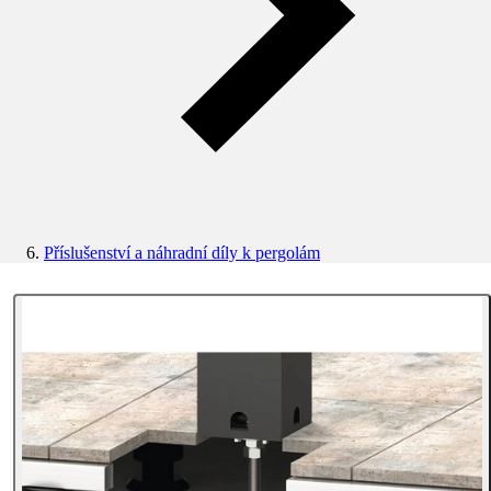
Příslušenství a náhradní díly k pergolám