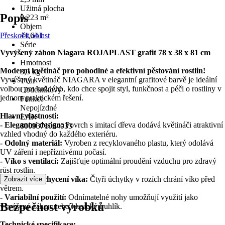
Užitná plocha
Popis
0,223 m²
Objem
Přeskočit oblast
44,64 l
Série
Vyvýšený záhon Niagara ROJAPLAST grafit 78 x 38 x 81 cm
-
Hmotnost
Moderní květináč pro pohodlné a efektivní pěstování rostlin!
3,5 kg
Vyvýšený květináč NIAGARA v elegantní grafitové barvě je ideální
Tvar
volbou pro každého, kdo chce spojit styl, funkčnost a péči o rostliny v
Obdélníkový
jednom praktickém řešení.
Funkce
Nepojízdné
Hlavní vlastnosti:
EAN
- Elegantní design:
Povrch s imitací dřeva dodává květináči atraktivní
8009371064033
vzhled vhodný do každého exteriéru.
- Odolný materiál:
Vyroben z recyklovaného plastu, který odolává
UV záření i nepříznivému počasí.
- Víko s ventilací:
Zajišťuje optimální proudění vzduchu pro zdravý
růst rostlin.
- Bezpečné uchycení víka:
Čtyři úchytky v rozích chrání víko před
Zobrazit více
větrem.
- Variabilní použití:
Odnímatelné nohy umožňují využití jako
Bezpečnost výrobků
vyvýšený záhon nebo klasický truhlík.
Technické specifikace: