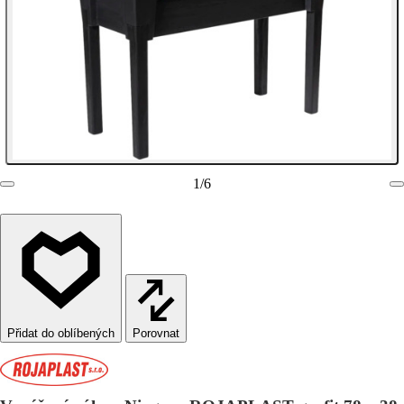
1
/
6
Porovnat