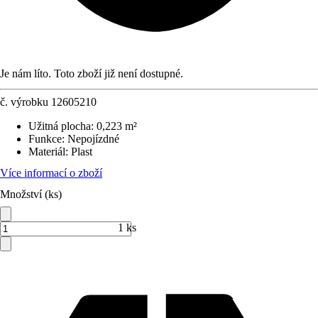
Je nám líto. Toto zboží již není dostupné.
č. výrobku
12605210
Užitná plocha
:
0,223 m²
Funkce
:
Nepojízdné
Materiál
:
Plast
Více informací o zboží
Množství (ks)
1 ks