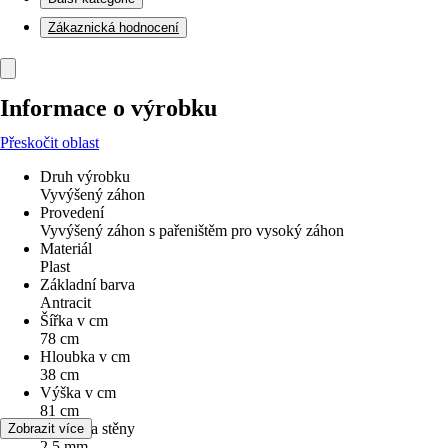
Zákaznická hodnocení
Informace o výrobku
Přeskočit oblast
Druh výrobku
Vyvýšený záhon
Provedení
Vyvýšený záhon s pařeništěm pro vysoký záhon
Materiál
Plast
Základní barva
Antracit
Šířka v cm
78 cm
Hloubka v cm
38 cm
Výška v cm
81 cm
Tloušťka stěny
Zobrazit více
2,5 mm