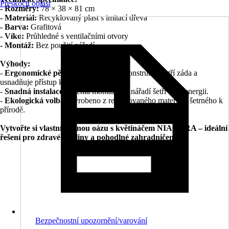
Přeskočit oblast
- Rozměry:
78 × 38 × 81 cm
- Materiál:
Recyklovaný plast s imitací dřeva
- Barva:
Grafitová
- Víko:
Průhledné s ventilačními otvory
- Montáž:
Bez použití nářadí
Výhody:
-
Ergonomické pěstování:
Vyvýšená konstrukce šetří záda a
usnadňuje přístup k rostlinám.
-
Snadná instalace:
Rychlá montáž bez nářadí šetří čas i energii.
-
Ekologická volba:
Vyrobeno z recyklovaného materiálu šetrného k
přírodě.
Vytvořte si vlastní zelenou oázu s květináčem NIAGARA – ideální
řešení pro zdravé rostliny a pohodlné zahradničení.
Bezpečnostní upozornění/varování