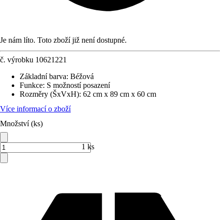
Je nám líto. Toto zboží již není dostupné.
č. výrobku
10621221
Základní barva
:
Béžová
Funkce
:
S možností posazení
Rozměry (ŠxVxH)
:
62 cm x 89 cm x 60 cm
Více informací o zboží
Množství (ks)
1 ks