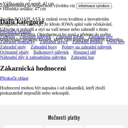
• Výška sedu od země: 42 cm
Zodpovědnost za bezpečnost výrobku viz
.
informace výrobce
• Hloubka sedáku: 47 cm
Značka ROJAPLAST je známá svou kvalitou a inovativním
Další kategorie
designem, což zaručuje, že křeslo IOWA splní vaše očekávání.
Užívejte si pohodlí a styl na vaší terase nebo zahradě s tímto
Přeskočit seznam
elegantním křeslem. Objednejte si ho nyní a přidejte do svého
Zahrada
Zahradní nábytek
Zahradní křesla
Zahradní sety
venkovního prostoru kousek, který vám poskytne komfort a estetiku.
Zahradní houpačky
Zahradní lavice
Zahradní lehátka
Pivní sety
Zahradní stoly
Zahradní boxy
Polstry na zahradní nábytek
Ochranné obaly
Balkonový nábytek
Houpací sítě
Náhradní díly k zahradnímu nábytku
Zahradní bar
Zákaznická hodnocení
Přeskočit oblast
Hodnocení mohou být napsána i od zákazníků, kteří zboží
prokazatelně nepoužili nebo nekoupili.
Možnosti platby