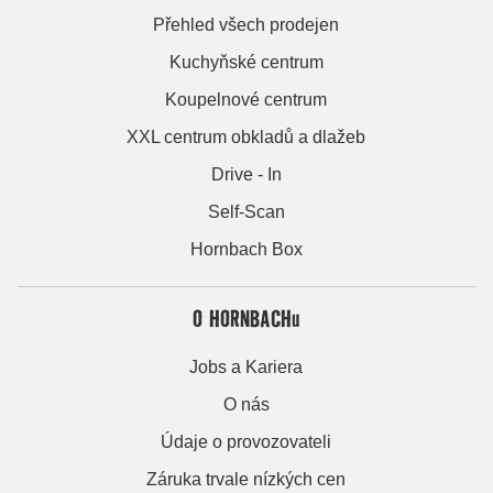
Přehled všech prodejen
Kuchyňské centrum
Koupelnové centrum
XXL centrum obkladů a dlažeb
Drive - In
Self-Scan
Hornbach Box
O HORNBACHu
Jobs a Kariera
O nás
Údaje o provozovateli
Záruka trvale nízkých cen