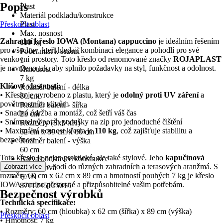
Popis
Plast
Materiál podkladu/konstrukce
Přeskočit oblast
Plast
Max. nosnost
Zahradní křeslo IOWA (Montana) cappuccino
je ideálním řešením
110 kg
pro všechny, kteří hledají kombinaci elegance a pohodlí pro své
Počet míst k sezení
venkovní prostory. Toto křeslo od renomované značky
ROJAPLAST
1
je navrženo tak, aby splnilo požadavky na styl, funkčnost a odolnost.
Hmotnost
7 kg
Klíčové vlastnosti:
Rozměr balení - délka
• Křeslo je vyrobeno z plastu, který je
odolný proti UV záření
a
80 cm
povětrnostním vlivům
Rozměr balení - šířka
• Snadná údržba a montáž, což šetří váš čas
21 cm
• Snímatelný potah podušky na zip pro jednoduché čištění
Rozměry (ŠxVxH)
• Maximální nosnost křesla je
110 kg
, což zajišťuje stabilitu a
62 cm x 89 cm x 60 cm
bezpečnost
Rozměr balení - výška
60 cm
Toto křeslo je nejen praktické, ale také stylové. Jeho
kapučínová
Barva podstavce/konstrukce
barva
se skvěle hodí do různých zahradních a terasových aranžmá. S
Zobrazit více
kapučínová
rozměry 60 cm x 62 cm x 89 cm a hmotností pouhých 7 kg je křeslo
EAN
IOWA snadno přenosné a přizpůsobitelné vašim potřebám.
8711245125015
Bezpečnost výrobků
Technická specifikace:
• Rozměry: 60 cm (hloubka) x 62 cm (šířka) x 89 cm (výška)
Přeskočit oblast
• Hmotnost: 7 kg