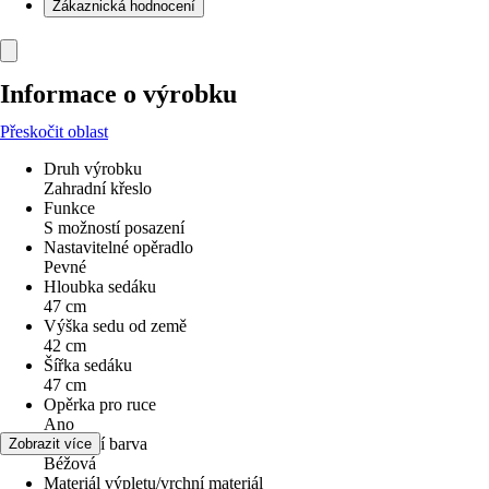
Zákaznická hodnocení
Informace o výrobku
Přeskočit oblast
Druh výrobku
Zahradní křeslo
Funkce
S možností posazení
Nastavitelné opěradlo
Pevné
Hloubka sedáku
47 cm
Výška sedu od země
42 cm
Šířka sedáku
47 cm
Opěrka pro ruce
Ano
Základní barva
Zobrazit více
Béžová
Materiál výpletu/vrchní materiál