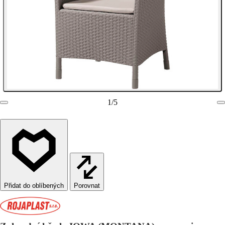
1
/
5
Porovnat