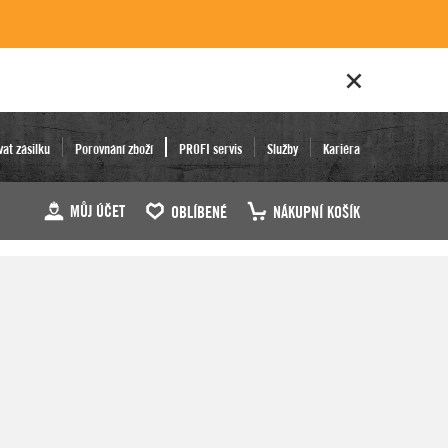
vat zásilku
Porovnání zboží
PROFI servis
Služby
Kariéra
MŮJ ÚČET
OBLÍBENÉ
NÁKUPNÍ KOŠÍK